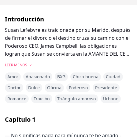
Introducción
Susan Lefebvre es traicionada por su Marido, después
de firmar el divorcio el destino cruza su camino con el
Poderoso CEO, James Campbell, las obligaciones
logran que Susan se convierta en la AMANTE DEL CEO,
dando a paso a la pasión y al amor prohibido.
LEER MENOS
Amor
Apasionado
BXG
Chica buena
Ciudad
Doctor
Dulce
Oficina
Poderoso
Presidente
Romance
Traición
Triángulo amoroso
Urbano
Capítulo
1
— No significas nada para mí nunca te he amado -