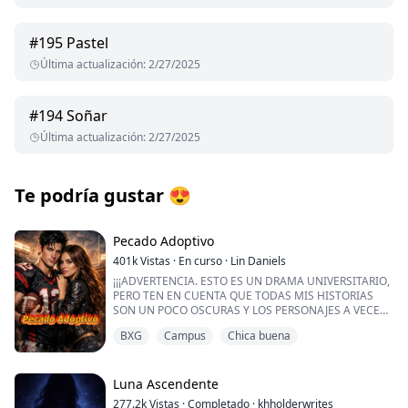
#
195
Pastel
Última actualización
:
2/27/2025
#
194
Soñar
Última actualización
:
2/27/2025
Te podría gustar
😍
Pecado Adoptivo
401k
Vistas
·
En curso
·
Lin Daniels
¡¡¡ADVERTENCIA. ESTO ES UN DRAMA UNIVERSITARIO,
PERO TEN EN CUENTA QUE TODAS MIS HISTORIAS
SON UN POCO OSCURAS Y LOS PERSONAJES A VECES
SON CUESTIONABLES. SIGUE ADELANTE SI QUIERES
BXG
Campus
Chica buena
ALGO SEXY, PERO TAMBIÉN DULCE!!!
Que me aceptaran en una de las universidades más
prestigiosas del país es un sueño hecho realidad, sobre
Luna Ascendente
todo porque mi hermano adoptivo ya está allí y es la
277.2k
Vistas
·
Completado
·
khholderwrites