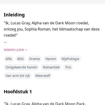
Inleiding
"Ik, Lucas Gray, Alpha van de Dark Moon roedel,
ontzeg jou, Sophia Roman, het lidmaatschap van deze
roedel!"
MINDER LEZEN
Sophia werd uit haar roedel gezet omdat ze vier jaar
Alfa
BXG
Drama
Harem
Mythologie
later dan verwacht haar eerste transformatie
onderging. Sophia dacht dat dit het einde van haar
Omgekeerde harem
Romantiek
Trio
leven was, niet wetende dat het het begin was van een
Van arm tot rijk
Weerwolf
groot avontuur.
Twee dagen nadat Sophia een verstotene werd, werd
Hoofdstuk
1
ze aangevallen door oudere verstotenen, maar ze
werd gered door leden van de Sky Blue roedel. Sophia
"Ik, Lucas Gray, Alpha van de Dark Moon Pack,