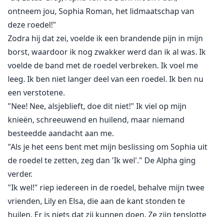
werd later naar de Alphas gebracht en ontdekte dat ze
ontneem jou, Sophia Roman, het lidmaatschap van
de levenspartner is van beide Alphas. Ze rende weg,
deze roedel!"
denkend dat ze haar zouden afwijzen omdat ze slechts
Zodra hij dat zei, voelde ik een brandende pijn in mijn
een omega en een verstotene was. Maar tot haar
borst, waardoor ik nog zwakker werd dan ik al was. Ik
verbazing accepteerden ze haar niet alleen, ze
voelde de band met de roedel verbreken. Ik voel me
beloofden ook wraak te nemen op haar oude roedel
leeg. Ik ben niet langer deel van een roedel. Ik ben nu
voor wat ze haar hadden aangedaan...
een verstotene.
"Nee! Nee, alsjeblieft, doe dit niet!" Ik viel op mijn
knieën, schreeuwend en huilend, maar niemand
besteedde aandacht aan me.
"Als je het eens bent met mijn beslissing om Sophia uit
de roedel te zetten, zeg dan 'Ik wel'." De Alpha ging
verder.
"Ik wel!" riep iedereen in de roedel, behalve mijn twee
vrienden, Lily en Elsa, die aan de kant stonden te
huilen. Er is niets dat zij kunnen doen. Ze zijn tenslotte