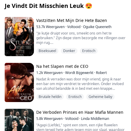
Je Vindt Dit Misschien Leuk
😍
Vastzitten Met Mijn Drie Hete Bazen
53.7k
Weergaven
·
Voltooid
·
Oguike Queeneth
"Je kutje druipt voor ons, smeekt ons om het te
gebruiken." Zijn diepe stem bezorgde me rillingen over
mijn rug.
Biseksueel
Donker
Erotisch
"Wil je dat, schatje? Wil je dat we je kleine kutje geven
waar het naar verlangt?"
"J...ja, meneer," ademde ik.
Na het Slapen met de CEO
1.2k
Weergaven
·
Wordt Bijgewerkt
·
Robert
Nadat ik verraden was door mijn vriend, ging ik naar
Joanna Clover's harde werk tijdens haar studie wierp
een bar om mijn verdriet te verdrinken. Onder invloed
zijn vruchten af toen ze een baan als secretaresse
van alcohol belandde ik in bed met een knappe
aangeboden kreeg bij haar droombedrijf, Dangote
vreemdeling.
Group of Industries. Het bedrijf is eigendom van drie
Brutale heldin
Erotisch
Geheime baby
maffia-erfgenamen; ze bezitten niet alleen samen een
De volgende ochtend kleedde ik me haastig aan en
bedrijf, maar zijn ook geliefden en zijn al samen sinds
vluchtte weg, om vervolgens geschokt te zijn toen ik op
hun studententijd.
kantoor aankwam en ontdekte dat de man met wie ik
De Verboden Prinses en Haar Mafia Mannen
de vorige nacht had geslapen, de nieuwe CEO was...
Ze zijn seksueel tot elkaar aangetrokken, maar ze
5.8k
Weergaven
·
Voltooid
·
Linda Middleman
delen alles samen, inclusief vrouwen, en wisselen hen
"Agapi (Liefde)," spint een stem, een rijke fluwelen
net zo vaak als kleding. Ze staan bekend als 's werelds
stem terwijl hete adem tegen mijn oor slaat, waardoor