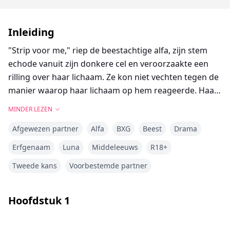
Inleiding
"Strip voor me," riep de beestachtige alfa, zijn stem
echode vanuit zijn donkere cel en veroorzaakte een
rilling over haar lichaam. Ze kon niet vechten tegen de
manier waarop haar lichaam op hem reageerde. Haar
tepels verharden door zijn aanraking.
MINDER LEZEN
Afgewezen partner
Alfa
BXG
Beest
Drama
"Ik kan je natheid ruiken, omega," mompelde hij,
terwijl zijn handen onder haar rok glijden totdat hij
Erfgenaam
Luna
Middeleeuws
R18+
haar natte, juweelachtige plooien voelt, wat een gesis
Tweede kans
Voorbestemde partner
uit haar lippen veroorzaakte toen zijn vingers naar
binnen duwden. Hij fluisterde in haar oor, met een
stem vol gevaarlijke belofte: "Je bent van mij."
Hoofdstuk
1