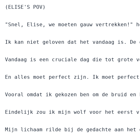
Elise Aldermen is de dochter van de hoofd-alfa van de
Silvernight Pack. Ze heeft haar hele leven gewacht op
haar huwelijksceremonie, in de hoop dat het de beste
dag van haar leven zou worden. Echter, ze krijgt de
schok van haar leven wanneer haar verloofde haar
koud afwijst en haar tot slaaf maakt nadat hij haar
ware afkomst ontdekt, ondanks dat ze al gebonden
waren.
Niet alleen wordt ze op haar paringsdag een bastaard
genoemd, maar ze wordt ook verstoten en afgewezen
door haar roedel en partner. Elise's leven verandert in
een nachtmerrie wanneer ze in de kerkers wordt
gegooid als slaaf van de wrede alfa, om vervolgens
aan zijn grootste beestachtige kampioen te worden
overgedragen, die in de donkere cellen woont. Elise
ontdekt al snel dat het beest waaraan ze nu