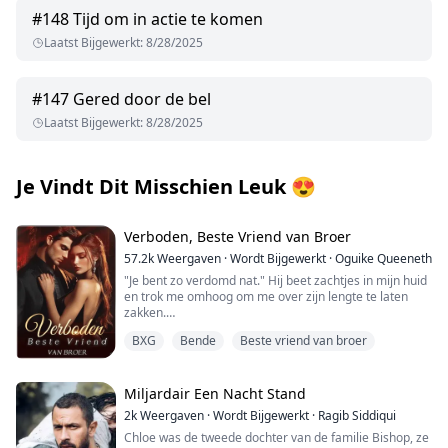
#
148
Tijd om in actie te komen
Laatst Bijgewerkt
:
8/28/2025
#
147
Gered door de bel
Laatst Bijgewerkt
:
8/28/2025
Je Vindt Dit Misschien Leuk
😍
Verboden, Beste Vriend van Broer
57.2k
Weergaven
·
Wordt Bijgewerkt
·
Oguike Queeneth
"Je bent zo verdomd nat." Hij beet zachtjes in mijn huid
en trok me omhoog om me over zijn lengte te laten
zakken.
BXG
Bende
Beste vriend van broer
"Je gaat elke centimeter van me nemen." Hij fluisterde
terwijl hij naar boven stootte.
"God, je voelt zo verdomd goed. Is dit wat je wilde, mijn
Miljardair Een Nacht Stand
pik in je?" vroeg hij, wetende dat ik hem vanaf het begin
2k
Weergaven
·
Wordt Bijgewerkt
·
Ragib Siddiqui
had verleid.
Chloe was de tweede dochter van de familie Bishop, ze