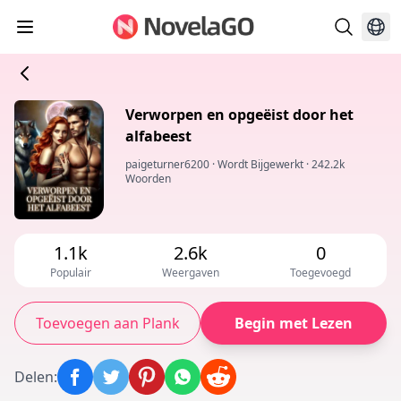
Verworpen en opgeëist door het
alfabeest
paigeturner6200
·
Wordt Bijgewerkt
·
242.2k
Woorden
1.1k
2.6k
0
Populair
Weergaven
Toegevoegd
Toevoegen aan Plank
Begin met Lezen
Delen
: