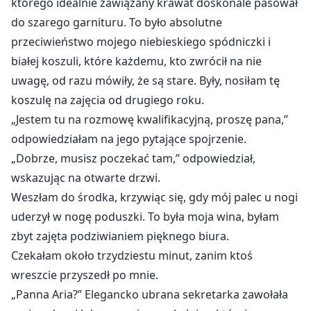
którego idealnie zawiązany krawat doskonale pasował
do szarego garnituru. To było absolutne
przeciwieństwo mojego niebieskiego spódniczki i
białej koszuli, które każdemu, kto zwrócił na nie
uwagę, od razu mówiły, że są stare. Były, nosiłam tę
koszulę na zajęcia od drugiego roku.
„Jestem tu na rozmowę kwalifikacyjną, proszę pana,”
odpowiedziałam na jego pytające spojrzenie.
„Dobrze, musisz poczekać tam,” odpowiedział,
wskazując na otwarte drzwi.
Weszłam do środka, krzywiąc się, gdy mój palec u nogi
uderzył w nogę poduszki. To była moja wina, byłam
zbyt zajęta podziwianiem pięknego biura.
Czekałam około trzydziestu minut, zanim ktoś
wreszcie przyszedł po mnie.
„Panna Aria?” Elegancko ubrana sekretarka zawołała