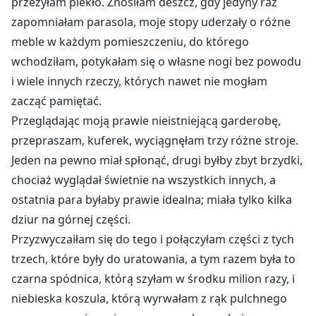
przeżyłam piekło. Znosiłam deszcz, gdy jedyny raz
zapomniałam parasola, moje stopy uderzały o różne
meble w każdym pomieszczeniu, do którego
wchodziłam, potykałam się o własne nogi bez powodu
i wiele innych rzeczy, których nawet nie mogłam
zacząć pamiętać.
Przeglądając moją prawie nieistniejącą garderobę,
przepraszam, kuferek, wyciągnęłam trzy różne stroje.
Jeden na pewno miał spłonąć, drugi byłby zbyt brzydki,
chociaż wyglądał świetnie na wszystkich innych, a
ostatnia para byłaby prawie idealna; miała tylko kilka
dziur na górnej części.
Przyzwyczaiłam się do tego i połączyłam części z tych
trzech, które były do uratowania, a tym razem była to
czarna spódnica, którą szyłam w środku milion razy, i
niebieska koszula, którą wyrwałam z rąk pulchnego