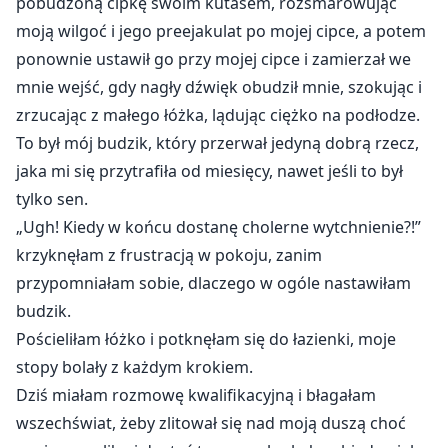
pobudzoną cipkę swoim kutasem, rozsmarowując
przyjemność, rzadko ją otrzymując. Jest również
moją wilgoć i jego preejakulat po mojej cipce, a potem
defektem, pół demonem, pół człowiekiem, więc
ponownie ustawił go przy mojej cipce i zamierzał we
energia piekła była dla niego toksyczna. Musiał żyć na
ziemi i żywił się ludzkimi pragnieniami i wadami, ale to
mnie wejść, gdy nagły dźwięk obudził mnie, szokując i
nigdy nie było wystarczające.
zrzucając z małego łóżka, lądując ciężko na podłodze.
Aż do momentu, gdy spotkał Arię Morales.
To był mój budzik, który przerwał jedyną dobrą rzecz,
jaka mi się przytrafiła od miesięcy, nawet jeśli to był
tylko sen.
„Ugh! Kiedy w końcu dostanę cholerne wytchnienie?!”
krzyknęłam z frustracją w pokoju, zanim
przypomniałam sobie, dlaczego w ogóle nastawiłam
budzik.
Pościeliłam łóżko i potknęłam się do łazienki, moje
stopy bolały z każdym krokiem.
Dziś miałam rozmowę kwalifikacyjną i błagałam
wszechświat, żeby zlitował się nad moją duszą choć