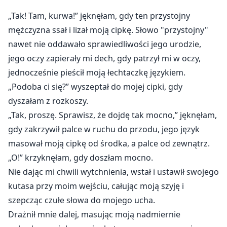
"Szefie?" wykrzyknęła moja ludzka sekretarka.
„Tak! Tam, kurwa!” jęknęłam, gdy ten przystojny
"Cholera!" westchnąłem, zauważając, że jestem w
mężczyzna ssał i lizał moją cipkę. Słowo "przystojny"
ludzkiej formie.
nawet nie oddawało sprawiedliwości jego urodzie,
jego oczy zapierały mi dech, gdy patrzył mi w oczy,
jednocześnie pieścił moją łechtaczkę językiem.
Aria Morales była obciążona ekstremalnym pechem.
Był tak intensywny, że wszędzie, gdzie szła, nosiła ze
„Podoba ci się?” wyszeptał do mojej cipki, gdy
sobą bandaże, ponieważ zawsze uderzała się w nogę
dyszałam z rozkoszy.
lub czasami padała twarzą na ziemię. Porzucona przez
„Tak, proszę. Sprawisz, że dojdę tak mocno,” jęknęłam,
rodzinę, walczyła, aby ukończyć studia, ale nikt nie
gdy zakrzywił palce w ruchu do przodu, jego język
chciał jej zatrudnić z powodu jej niezdarności.
masował moją cipkę od środka, a palce od zewnątrz.
Niechciana, pechowa i sfrustrowana, postanawia
„O!” krzyknęłam, gdy doszłam mocno.
spróbować jeszcze raz zmienić swoje szczęście.
Nie dając mi chwili wytchnienia, wstał i ustawił swojego
Wtedy spotkała Alarica Denvera.
kutasa przy moim wejściu, całując moją szyję i
Alaric Denver to typowy miliarder i właściciel Legacy
szepcząc czułe słowa do mojego ucha.
Empire, ale za tą fasadą kryje się demon; inkubus i
Drażnił mnie dalej, masując moją nadmiernie
Książę Piekła. Był demonem seksu, ale tylko dawał