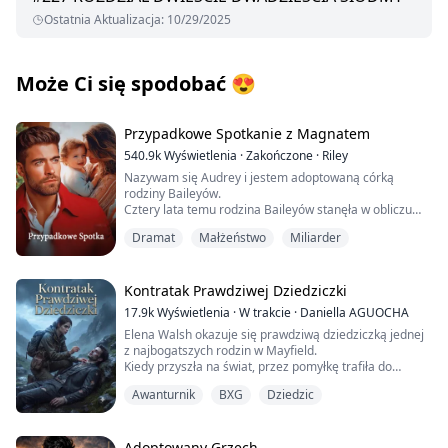
Ostatnia Aktualizacja
:
10/29/2025
Może Ci się spodobać
😍
Przypadkowe Spotkanie z Magnatem
540.9k
Wyświetlenia
·
Zakończone
·
Riley
Nazywam się Audrey i jestem adoptowaną córką
rodziny Baileyów.
Cztery lata temu rodzina Baileyów stanęła w obliczu
druzgocącego kryzysu finansowego.
Dramat
Małżeństwo
Miliarder
Gdy bankructwo wydawało się nieuniknione, pojawił się
tajemniczy dobroczyńca, oferując ratunek pod jednym
warunkiem: małżeństwo na kontrakt.
Krążyły plotki o tym zagadkowym mężczyźnie —
Kontratak Prawdziwej Dziedziczki
szeptano, że jest ohydnie brzydki i zbyt zawstydzony, by
17.9k
Wyświetlenia
·
W trakcie
·
Daniella AGUOCHA
pokazać swoją twarz, być może skrywający mroczne,
Elena Walsh okazuje się prawdziwą dziedziczką jednej
skrzywione obsesje.
z najbogatszych rodzin w Mayfield.
Bez wahania Baileyowie poświęcili mnie, aby chronić
Kiedy przyszła na świat, przez pomyłkę trafiła do
swoją cenną biologiczną córkę, zmuszając mnie do
niewłaściwej rodziny i doszło do podmiany
zajęcia jej miejsca jako pionka w tej zimnej,
Awanturnik
BXG
Dziedzic
noworodków. Jednak po osiemnastu latach rodziny w to
wyrachowanej umowie.
zamieszane odkryły tę pomyłkę. Sprawiło to, że jej
Na szczęście, przez te cztery lata tajemniczy mąż nigdy
nieprawdziwa rodzina zaczęła ją źle traktować, gdy
nie zażądał spotkania twarzą w twarz.
jeszcze z nimi mieszkała.
Adoptowany Grzech