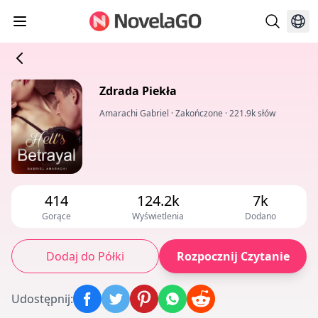
Zdrada Piekła
Amarachi Gabriel
·
Zakończone
·
221.9k słów
414
124.2k
7k
Gorące
Wyświetlenia
Dodano
Dodaj do Półki
Rozpocznij Czytanie
Udostępnij
: