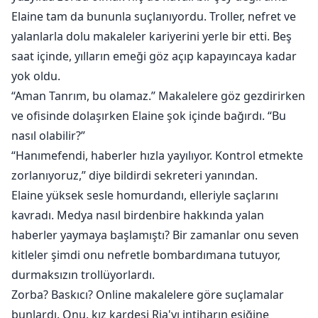
çöktürebilecek biriydi. Ve o sadece herhangi biri
Elaine tam da bununla suçlanıyordu. Troller, nefret ve
değildi, eski sevgilisinin milyarder amcasıydı. Elaine,
yalanlarla dolu makaleler kariyerini yerle bir etti. Beş
çaresizliğinde şeytanla bir anlaşma imzaladı.
saat içinde, yılların emeği göz açıp kapayıncaya kadar
yok oldu.
"Benimle evlen, kalbini kıranların bedelini ödeteyim!"
“Aman Tanrım, bu olamaz.” Makalelere göz gezdirirken
ve ofisinde dolaşırken Elaine şok içinde bağırdı. “Bu
Arkasında bir imparatorlukla, açgözlü kız kardeşi ve
nasıl olabilir?”
eski sevgilisi şimdi ayaklarına kapanıyor.
“Hanımefendi, haberler hızla yayılıyor. Kontrol etmekte
zorlanıyoruz,” diye bildirdi sekreteri yanından.
"Şimdi kim artıklarla yetiniyor, sevgili eski sevgilim?
Kesinlikle ben değil."
Elaine yüksek sesle homurdandı, elleriyle saçlarını
kavradı. Medya nasıl birdenbire hakkında yalan
haberler yaymaya başlamıştı? Bir zamanlar onu seven
kitleler şimdi onu nefretle bombardımana tutuyor,
durmaksızın trollüyorlardı.
Zorba? Baskıcı? Online makalelere göre suçlamalar
bunlardı. Onu, kız kardeşi Ria'yı intiharın eşiğine