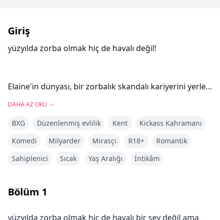
Giriş
yüzyılda zorba olmak hiç de havalı değil!
Elaine'in dünyası, bir zorbalık skandalı kariyerini yerle
bir ettiğinde dibe vurmuştu. Yetmezmiş gibi, iki yıllık
DAHA AZ OKU
erkek arkadaşı, kendi kız kardeşiyle evleneceğini
BXG
Düzenlenmiş evlilik
Kent
Kickass Kahramanı
öğrendikten sonra onu en kötü şekilde terk etti.
Komedi
Milyarder
Mirasçı
R18+
Romantik
"Sen sadece zaman geçirmek için bir oyuncaktın.
Sahiplenici
Sıcak
Yaş Aralığı
İntikâm
Dikkatimi bile hak etmiyorsun," diye tısladı.
Ama en karanlık anında ve çaresizliğinde, biri ona
Bölüm
1
destek oldu. 30 yaşındaki milyarder Xavier Romano,
serveti ve gücüyle en güçlü hükümdarları bile diz
yüzyılda zorba olmak hiç de havalı bir şey değil ama