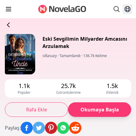
Eski Sevgilimin Milyarder Amcasını
Arzulamak
sillasuzy
·
Tamamlandı
·
136.7k Kelime
1.1k
25.7k
1.5k
Popüler
Görüntülenme
Eklendi
Rafa Ekle
Okumaya Başla
Paylaş
: