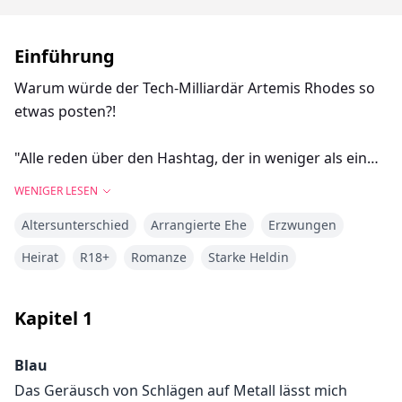
Einführung
Warum würde der Tech-Milliardär Artemis Rhodes so
etwas posten?!
"Alle reden über den Hashtag, der in weniger als ein
paar Stunden viral gegangen ist. Dennoch ist dieses
WENIGER LESEN
Mädchen zu einem Rätsel geworden, das jeder lösen
Altersunterschied
Arrangierte Ehe
Erzwungen
will. Tatsächlich haben wir Bilder von mehreren
Personen, die das Mädchen persönlich gesehen
Heirat
R18+
Romanze
Starke Heldin
haben."
Kapitel
1
Der Bildschirm des Handys ist klein, aber ich erkenne
mehrere Bilder von mir, die auf dem Bildschirm
Blau
aufblitzen. Das kann doch nicht wahr sein!
Das Geräusch von Schlägen auf Metall lässt mich