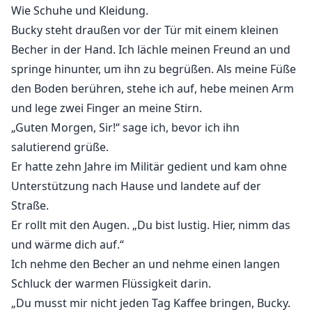
Wie Schuhe und Kleidung.
Natürlich lehne ich ab, weil ich ein bisschen Würde
Bucky steht draußen vor der Tür mit einem kleinen
habe, aber als meine Welt auf den Kopf gestellt wird,
Becher in der Hand. Ich lächle meinen Freund an und
habe ich keine andere Wahl, als zuzustimmen. Dank
springe hinunter, um ihn zu begrüßen. Als meine Füße
ihm kann ich nicht in mein altes Leben zurückkehren,
und jetzt stecke ich in seinem fest.
den Boden berühren, stehe ich auf, hebe meinen Arm
und lege zwei Finger an meine Stirn.
Ich bin sein Aufstand gegen seine Familie und der
„Guten Morgen, Sir!“ sage ich, bevor ich ihn
Dorn in seinem Fleisch... Seine Worte, nicht meine...
salutierend grüße.
Er hatte zehn Jahre im Militär gedient und kam ohne
Wir kommen aus verschiedenen Welten und das
Unterstützung nach Hause und landete auf der
bedeutet, dass diese Welten irgendwann
Straße.
aufeinanderprallen und damit das ganze Vorhaben
Er rollt mit den Augen. „Du bist lustig. Hier, nimm das
auseinanderreißen. Weißt du, einfach ein ganz
und wärme dich auf.“
normaler Dienstag.
Ich nehme den Becher an und nehme einen langen
Schluck der warmen Flüssigkeit darin.
Also, was machen zwei Menschen, wenn alles schief
„Du musst mir nicht jeden Tag Kaffee bringen, Bucky.
läuft?