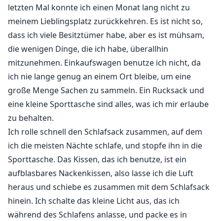
Gefühl.
letzten Mal konnte ich einen Monat lang nicht zu
meinem Lieblingsplatz zurückkehren. Es ist nicht so,
Moment mal... hat er gerade Verlobte gesagt?
dass ich viele Besitztümer habe, aber es ist mühsam,
die wenigen Dinge, die ich habe, überallhin
"Entschuldigung, was haben Sie gesagt?" frage ich.
mitzunehmen. Einkaufswagen benutze ich nicht, da
ich nie lange genug an einem Ort bleibe, um eine
"Ich habe ein Angebot für Sie." sagt der Mann.
große Menge Sachen zu sammeln. Ein Rucksack und
eine kleine Sporttasche sind alles, was ich mir erlaube
"Ein Angebot für mich? Was meinen Sie damit?"
zu behalten.
Ich rolle schnell den Schlafsack zusammen, auf dem
"Ein Angebot? Das bedeutet-"
ich die meisten Nächte schlafe, und stopfe ihn in die
Ich winke ab. "Nicht das! Ich bin doch nicht blöd. Ich
Sporttasche. Das Kissen, das ich benutze, ist ein
meine, was für ein Angebot?"
aufblasbares Nackenkissen, also lasse ich die Luft
heraus und schiebe es zusammen mit dem Schlafsack
"Ich möchte, dass Sie mich heiraten." sagt er mit
hinein. Ich schalte das kleine Licht aus, das ich
ernstem Gesichtsausdruck.
während des Schlafens anlasse, und packe es in