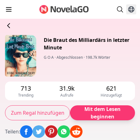
Die Braut des Milliardärs in letzter
Minute
G O A
·
Abgeschlossen
·
198.7k Wörter
713
31.9k
621
Trending
Aufrufe
Hinzugefügt
Mit dem Lesen
Zum Regal hinzufügen
beginnen
Teilen
: