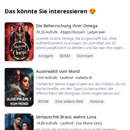
Das könnte Sie interessieren
😍
Die Beherrschung ihrer Omega
39.2k
Aufrufe
·
Abgeschlossen
·
LadyArawn
Scarlett ist eine Omega, die es geschafft hat, ohne
Aufmerksamkeit zu erregen, bis zum Alter von 22
Jahren jungfräulich zu bleiben, und das war ihre eigene
Entscheidung. Sie hat ihren Schicksalsgefährten nie
Arrogant
BDSM
Dominant
gefunden, aber sie möchte nicht mehr nur mit den
einfachsten Dingen leben. Sie will frei sein und nicht
mehr von jemandem abhängig sein, also beschließt
sie, ihre Jungfräulichkeit bei einer Auktion zu verkaufen.
Auserwählt vom Mond
1.6m
Aufrufe
·
Laufend
·
izabella W
Klaus und Liam sind Alphas aus einem erfolgreichen
"Gefährte!" Meine Augen traten aus den Höhlen, als ich
Rudel. Sie haben ihre Schicksalsgefährtinnen nie
hochschnellte, um den Typen zu betrachten, der
getroffen und wollten eigentlich auch nicht zur Auktion
offensichtlich der König war. Seine Augen waren auf
gehen, aber sie änderten ihre Meinung, sobald sie
meine fixiert, während er sehr schnell auf mich zukam.
Scarletts Foto sahen... Eine wunderschöne Omega, mit
BDSM
Eine andere Welt
Fantasie
Oh großartig. Deshalb kam er mir bekannt vor, er war
einem hungrigen Blick und der Haltung einer Kriegerin,
derselbe Typ, in den ich vor ein oder zwei Stunden
aber bereit, sich für fünf Tage zu unterwerfen.
hineingelaufen war. Derjenige, der behauptete, ich sei
seine Gefährtin...
Vertauschte Braut, wahre Luna
Die beiden kaufen sie und wissen, dass sie nicht ihre
Schicksalsgefährtin ist, aber das bedeutet nicht, dass
18.8k
Aufrufe
·
Laufend
·
Eve Above Story
Oh... SCHEISSE!
sie die Gelegenheit verpassen werden, dieser Frau zu
Als Emily die Verlobungsfeier ihrer Halbschwester