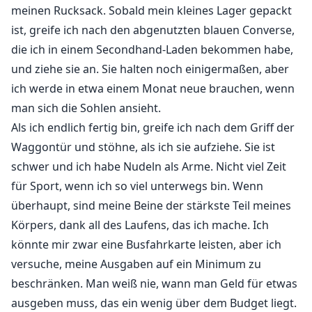
meinen Rucksack. Sobald mein kleines Lager gepackt
Also, ich wette, du fragst dich, wie eine Frau, die in
ist, greife ich nach den abgenutzten blauen Converse,
einem verlassenen Zugwaggon lebt, am Ende einen
die ich in einem Secondhand-Laden bekommen habe,
großen Tech-Milliardär heiratet.
und ziehe sie an. Sie halten noch einigermaßen, aber
ich werde in etwa einem Monat neue brauchen, wenn
Nun, es ist ganz einfach. Wir sind direkt ineinander
man sich die Sohlen ansieht.
gerannt, haben uns in die Augen geschaut und der
Als ich endlich fertig bin, greife ich nach dem Griff der
Rest ist Geschichte.
Waggontür und stöhne, als ich sie aufziehe. Sie ist
Okay, nein, so ist es nicht genau passiert. Siehst du,
schwer und ich habe Nudeln als Arme. Nicht viel Zeit
Artemis Rhodes steckt in der Klemme. Er braucht bis
für Sport, wenn ich so viel unterwegs bin. Wenn
zu seinem nächsten Geburtstag, in sechs Tagen, eine
überhaupt, sind meine Beine der stärkste Teil meines
Braut. Also, was macht er? Er spürt mich wie ein
Körpers, dank all des Laufens, das ich mache. Ich
verrückter Stalker auf und bietet mir eine Menge Geld,
könnte mir zwar eine Busfahrkarte leisten, aber ich
um ihn zu heiraten.
versuche, meine Ausgaben auf ein Minimum zu
beschränken. Man weiß nie, wann man Geld für etwas
Verrückt, oder?
ausgeben muss, das ein wenig über dem Budget liegt.