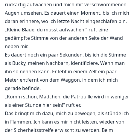
Kennst du diesen Panikanfall, den ich die ganze Zeit
ruckartig aufwachen und mich mit verschwommenen
unterdrückt habe? Nun, der kommt mit voller Wucht
Augen umsehen. Es dauert einen Moment, bis ich mich
zurück. Es fühlt sich an, als würde mir die ganze Luft
daran erinnere, wo ich letzte Nacht eingeschlafen bin.
aus den Lungen gesogen und meine Brust wird eng.
„Kleine Blaue, du musst aufwachen!“ ruft eine
Mein Blick verschwimmt und ich merke, dass ich falle,
gedämpfte Stimme von der anderen Seite der Wand
kurz bevor alles dunkel wird.
neben mir.
Es dauert noch ein paar Sekunden, bis ich die Stimme
"Entspannen Sie sich, Miss Riley, das ist Mr. Rhodes, ein
als Bucky, meinen Nachbarn, identifiziere. Wenn man
Spender unseres Krankenhauses. Diese Frau ist seine
ihn so nennen kann. Er lebt in einem Zelt ein paar
Verlobte. Ich übernehme ab hier." sagt der Arzt und
Meter entfernt von dem Waggon, in dem ich mich
tritt zur Seite, um die Krankenschwester
gerade befinde.
hinauszulassen.
„Komm schon, Mädchen, die Patrouille wird in weniger
als einer Stunde hier sein!“ ruft er.
Ich sehe ihr nach, wie sie hastig den Raum verlässt,
bevor ich mich auf den Arzt konzentriere. Er ist ein
Das bringt mich dazu, mich zu bewegen, als stünde ich
älterer Mann mit weißen Haaren und einem
in Flammen. Ich kann es mir nicht leisten, wieder von
freundlichen Gesicht, aber er gibt mir ein seltsames
der Sicherheitsstreife erwischt zu werden. Beim