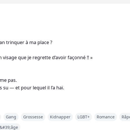
ian trinquer à ma place ?
un visage que je regrette d’avoir façonné !! »
ême pas.
su — et pour lequel il l’a haï.
vivait libre, Lucien a grandi enfermé derrière des portes, pu
Gang
Grossesse
Kidnapper
LGBT+
Romance
Râp
d&#39;âge