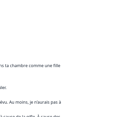
dans ta chambre comme une fille
rifiant.
ler.
évu. Au moins, je n’aurais pas à
 à cause de la gifle. À cause des