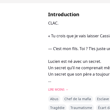
Introduction
CLAC.
« Tu crois que je vais laisser Cass
— C’est mon fils. Toi ? T’es juste 
Lucien est né avec un secret.
Un secret qu’il ne comprenait m
Un secret que son père a toujours 
Pendant que son jumeau, Cassian, 
LIRE MOINS
Abus
Chef de la mafia
Esclave
Il n’avait pas le droit de sortir.
Il n’avait pas le droit de vivre.
Tragédie
Traumatisme
Écart 