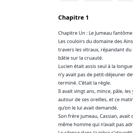
Il était caché. Oublié. Brisé.
Chapitre
1
Jusqu’à ce qu’une soirée fasse tou
Chapitre Un : Le Jumeau fantôme
Une princesse de la mafia a été b
Les couloirs du domaine des Ainsw
Cassian devait en porter la faute.
Mais leur père a veillé à ce que ce 
travers les vitraux, répandant du
bâtie sur la cruauté.
Cette nuit-là, Lucien a été livré à
Lucien était assis seul à la longu
un héritier mafieux milliardaire.
n’y avait pas de petit-déjeuner de
L’un des Huit qui gouvernent la vi
terminé. C’était la règle.
Il a deux épouses. Une fille. Et un
Il avait vingt ans, mince, pâle, 
autour de ses oreilles, et ce mati
« Donne-moi un fils. Un véritable 
qu’on le lui avait demandé.
Son frère jumeau, Cassian, avait dé
Zayn ne croit pas à la faiblesse.
même homme qui n’avait pas adre
Il ne croit pas à l’amour.
Le silence dans la pièce s’alourd