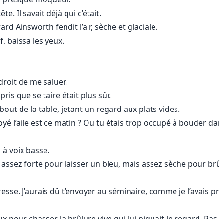
 aux hommes comme Lucien.
e. Il savait déjà qui c’était.
rd Ainsworth fendit l’air, sèche et glaciale.
mophobe.
, baissa les yeux.
 la douleur.
.
logie, la logique, et tout ce que Zayn pensait savoir :
droit de me saluer.
pris que se taire était plus sûr.
out de la table, jetant un regard aux plats vides.
yé l’aile est ce matin ? Ou tu étais trop occupé à bouder 
 punition devient une obsession.
ine se met à brûler en quelque chose d’interdit… et de ter
n à voix basse.
s assez forte pour laisser un bleu, mais assez sèche pour brû
sse. J’aurais dû t’envoyer au séminaire, comme je l’avais pr
ux pour chasser la brûlure vive qui lui piquait le regard. Pas