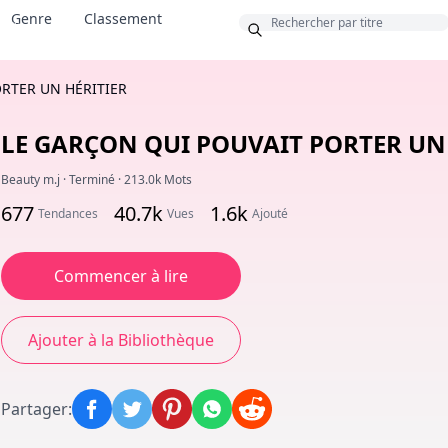
Genre
Classement
nus
RTER UN HÉRITIER
LE GARÇON QUI POUVAIT PORTER UN
Beauty m.j
·
Terminé
·
213.0k Mots
677
40.7k
1.6k
Tendances
Vues
Ajouté
Commencer à lire
Ajouter à la Bibliothèque
Partager
: