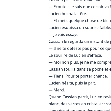
— Écoute… je sais que ce soir va êt
Lucien hocha la tête.
— Et mets quelque chose de bien, 
Lucien esquissa un sourire faible.
— Je vais essayer.
Cassian le regarda un instant de pl
— Il ne te déteste pas pour ce que
Le sourire de Lucien s’effaça.
— Moi non plus, je ne me compre
Cassian fouilla dans sa poche et e
— Tiens. Pour te porter chance.
Lucien hésita, puis la prit.
— Merci.
Quand Cassian partit, Lucien revin
blanc, des verres en cristal accroc
Une réception pour des gens qui