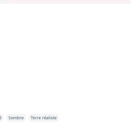
ni pour la seule raison d’exister.
é
Sombre
Terre réaliste