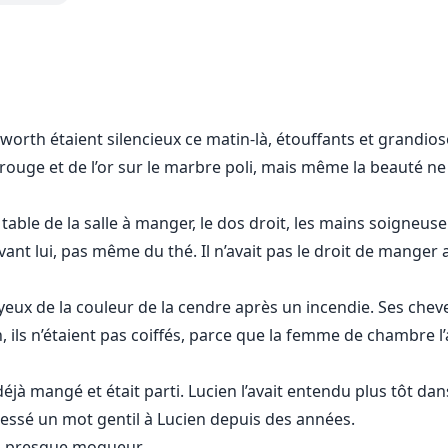
t basculer.
lessée.
orth étaient silencieux ce matin-là, étouffants et grandiose
soit Lucien qui paie le prix.
 rouge et de l’or sur le marbre poli, mais même la beauté 
 Zayn Kingsley —
e table de la salle à manger, le dos droit, les mains soigneu
vant lui, pas même du thé. Il n’avait pas le droit de manger 
lle depuis l’ombre.
 père mourant qui lui souffle :
les yeux de la couleur de la cendre après un incendie. Ses ch
n, ils n’étaient pas coiffés, parce que la femme de chambre l
héritier. Ou perds tout. »
jà mangé et était parti. Lucien l’avait entendu plus tôt dans 
ssé un mot gentil à Lucien depuis des années.
it, presque moqueur.