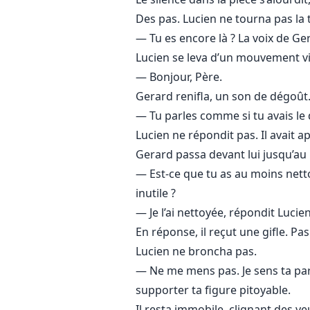
Et il ne croit certainement pas
Des pas. Lucien ne tourna pas la têt
— Tu es encore là ? La voix de Gera
Zayn est froid. Impitoyable. Ho
Lucien se leva d’un mouvement vif
Mais ce que Zayn ignore…
— Bonjour, Père.
c’est que Lucien porte plus que de
Gerard renifla, un son de dégoût
Il porte un secret qui défie la bio
— Tu parles comme si tu avais le 
Lucien ne répondit pas. Il avait ap
Lucien peut porter un héritier.
Gerard passa devant lui jusqu’au b
— Est-ce que tu as au moins netto
Et ce qui a commencé comme une
inutile ?
Ce qui a commencé comme de la ha
— Je l’ai nettoyée, répondit Lucie
En réponse, il reçut une gifle. Pa
Lucien ne broncha pas.
— Ne me mens pas. Je sens ta pare
supporter ta figure pitoyable.
Il resta immobile, clignant des ye