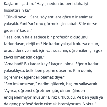
Kaşlarımı çattım. "Hayır, neden bu beni daha iyi
hissettirsin ki?"
"Çünkü sevgili Sara, söylentilere göre o inanılmaz
yakışıklı. Yani 'sırf onu görmek için sabah 8'de derse
giderim' kadar."
"Jess, onun hala sadece bir profesör olduğunu
farkındasın, değil mi? Ne kadar yakışıklı olursa olsun,
orada ders vermek için var, susamış öğrenciler için göz
zevki olmak için değil."
"Ama hadi! Bu kadar keyif kaçırıcı olma. Eğer o kadar
yakışıklıysa, belki ben peşine düşerim. Kim demiş
öğrenmek eğlenceli olamaz diye?"
"Sen imkansızsın," dedim gülerek, başımı sallayarak.
"Ayrıca, öğrenci-öğretmen güç dinamiğinden
endişelenmiyor musun? Biraz ürkütücü. Ve ben yaşlı ya
da genç profesörlerle çıkmak istemiyorum. Nokta."