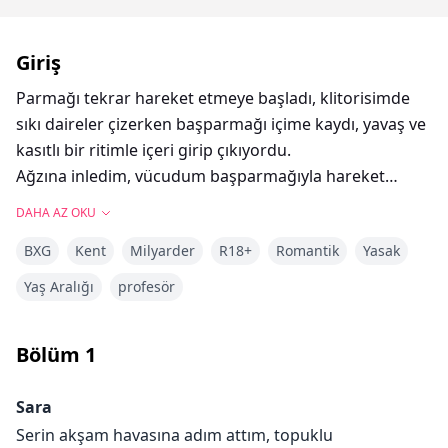
Giriş
Parmağı tekrar hareket etmeye başladı, klitorisimde
sıkı daireler çizerken başparmağı içime kaydı, yavaş ve
kasıtlı bir ritimle içeri girip çıkıyordu.
Ağzına inledim, vücudum başparmağıyla hareket
ediyordu, boşalmamı kovalamak için kalçalarım
DAHA AZ OKU
kıvrılıyordu. "Tom, lütfen," diye fısıldadım dudaklarına.
BXG
Kent
Milyarder
R18+
Romantik
Yasak
"Benim için gel, Sara," diye hırladı, parmağı klitorisime
daha sert bastırarak. "Elimde boşaldığını hissetmeme
Yaş Aralığı
profesör
izin ver."
Bölüm
1
Sara, erkek arkadaşı Matt ile mükemmel aşkı
Sara
bulduğunu sanmıştı, ta ki yıkıcı bir ihanet dünyasını alt
Serin akşam havasına adım attım, topuklu
üst edene kadar. Teselli arayışı içinde, gizemli bir