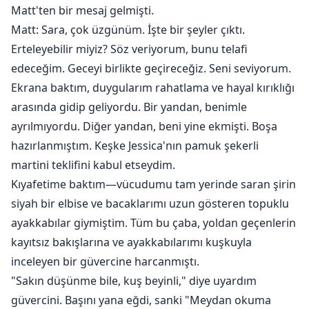
Matt'ten bir mesaj gelmişti.
Matt: Sara, çok üzgünüm. İşte bir şeyler çıktı.
Erteleyebilir miyiz? Söz veriyorum, bunu telafi
edeceğim. Geceyi birlikte geçireceğiz. Seni seviyorum.
Ekrana baktım, duygularım rahatlama ve hayal kırıklığı
arasında gidip geliyordu. Bir yandan, benimle
ayrılmıyordu. Diğer yandan, beni yine ekmişti. Boşa
hazırlanmıştım. Keşke Jessica'nın pamuk şekerli
martini teklifini kabul etseydim.
Kıyafetime baktım—vücudumu tam yerinde saran şirin
siyah bir elbise ve bacaklarımı uzun gösteren topuklu
ayakkabılar giymiştim. Tüm bu çaba, yoldan geçenlerin
kayıtsız bakışlarına ve ayakkabılarımı kuşkuyla
inceleyen bir güvercine harcanmıştı.
"Sakın düşünme bile, kuş beyinli," diye uyardım
güvercini. Başını yana eğdi, sanki "Meydan okuma