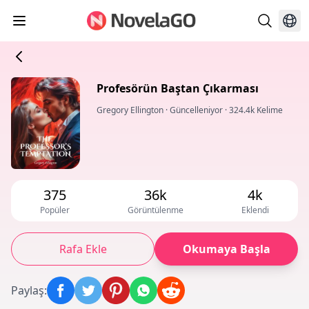
Profesörün Baştan Çıkarması
Gregory Ellington
·
Güncelleniyor
·
324.4k Kelime
375
36k
4k
Popüler
Görüntülenme
Eklendi
Rafa Ekle
Okumaya Başla
Paylaş
: