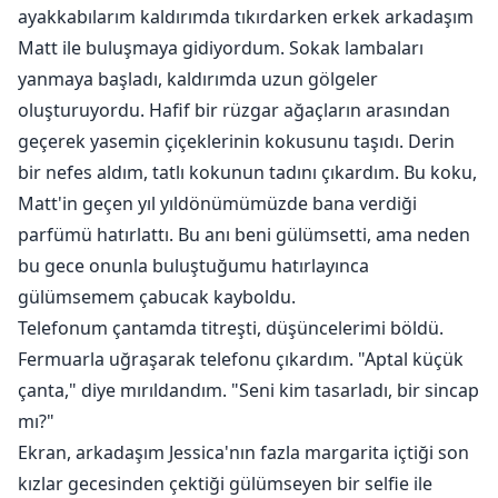
yabancıyla tutkulu bir tek gecelik ilişkiye girer, ancak
ayakkabılarım kaldırımda tıkırdarken erkek arkadaşım
onun yeni profesörü Tom olduğunu keşfeder.
Matt ile buluşmaya gidiyordum. Sokak lambaları
Tom'un dünyası göründüğü gibi değildir - o bir
yanmaya başladı, kaldırımda uzun gölgeler
milyarderin oğludur ve babası onu profesörlükten
oluşturuyordu. Hafif bir rüzgar ağaçların arasından
vazgeçip aile işini devralması için baskı yapmaktadır.
geçerek yasemin çiçeklerinin kokusunu taşıdı. Derin
Sara, kalbini takip etme cesaretini bulabilecek mi,
bir nefes aldım, tatlı kokunun tadını çıkardım. Bu koku,
yoksa toplumsal normlar ve geçmiş ihanetler onları
Matt'in geçen yıl yıldönümümüzde bana verdiği
ayıracak mı?
parfümü hatırlattı. Bu anı beni gülümsetti, ama neden
bu gece onunla buluştuğumu hatırlayınca
gülümsemem çabucak kayboldu.
Telefonum çantamda titreşti, düşüncelerimi böldü.
Fermuarla uğraşarak telefonu çıkardım. "Aptal küçük
çanta," diye mırıldandım. "Seni kim tasarladı, bir sincap
mı?"
Ekran, arkadaşım Jessica'nın fazla margarita içtiği son
kızlar gecesinden çektiği gülümseyen bir selfie ile