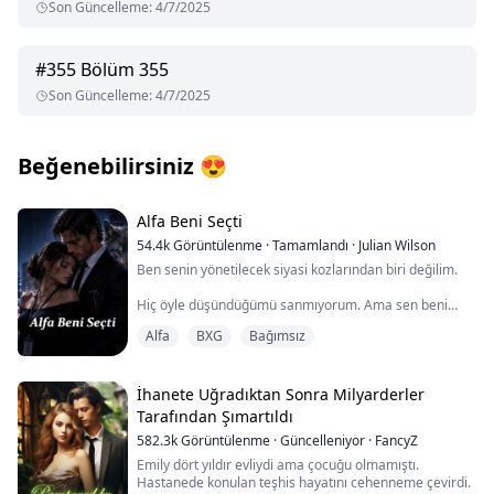
Son Güncelleme
:
4/7/2025
#
355
Bölüm 355
Son Güncelleme
:
4/7/2025
Beğenebilirsiniz
😍
Alfa Beni Seçti
54.4k
Görüntülenme
·
Tamamlandı
·
Julian Wilson
Ben senin yönetilecek siyasi kozlarından biri değilim.
Hiç öyle düşündüğümü sanmıyorum. Ama sen beni
çoktan kötü adam ilan ettin, öyle değil mi?
Alfa
BXG
Bağımsız
Bir bahse konu olup sevgilisi tarafından yakılıp yıkılan,
savunmasızları ezen bir sistemin içinde örselenen
sosyal hizmet uzmanı Nora Hayes, dersini aldı:
İhanete Uğradıktan Sonra Milyarderler
Kimseye güvenme, özellikle de güçlü kurtlara. Sonra
Tarafından Şımartıldı
Julian Sterling—madalyalı savaş kahramanı, federal
582.3k
Görüntülenme
·
Güncelleniyor
·
FancyZ
müfettiş ve safkan bir Alfa—tam da kurtarılmaya
ihtiyaç duyduğu anlarda karşısına çıkıp durur. Onun
Emily dört yıldır evliydi ama çocuğu olmamıştı.
koruması gerçek olamayacak kadar iyidir. İlgisi ise
Hastanede konulan teşhis hayatını cehenneme çevirdi.