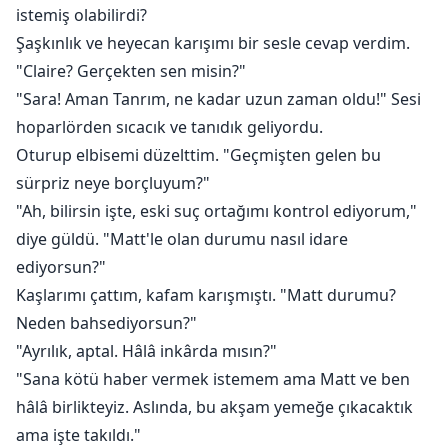
istemiş olabilirdi?
Şaşkınlık ve heyecan karışımı bir sesle cevap verdim.
"Claire? Gerçekten sen misin?"
"Sara! Aman Tanrım, ne kadar uzun zaman oldu!" Sesi
hoparlörden sıcacık ve tanıdık geliyordu.
Oturup elbisemi düzelttim. "Geçmişten gelen bu
sürpriz neye borçluyum?"
"Ah, bilirsin işte, eski suç ortağımı kontrol ediyorum,"
diye güldü. "Matt'le olan durumu nasıl idare
ediyorsun?"
Kaşlarımı çattım, kafam karışmıştı. "Matt durumu?
Neden bahsediyorsun?"
"Ayrılık, aptal. Hâlâ inkârda mısın?"
"Sana kötü haber vermek istemem ama Matt ve ben
hâlâ birlikteyiz. Aslında, bu akşam yemeğe çıkacaktık
ama işte takıldı."