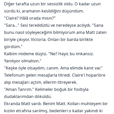
Diğer tarafta uzun bir sessizlik oldu. O kadar uzun
sürdü ki, aramanın kesildiğini düşündüm.
"Claire? Hâlâ orada mısın?"
"Sara..." Sesi tereddütlü ve neredeyse acılıydı. "Sana
bunu nasıl söyleyeceğimi bilmiyorum ama Matt zaten
biriyle çıkıyor. Victoria. Onları bir barda birlikte
gördüm."
Kalbim mideme düştü. "Ne? Hayır, bu imkansız.
Yanılıyor olmalısın."
"Keşke öyle olsaydım, canım. Ama elimde kanıt var."
Telefonum gelen mesajlarla titredi. Claire'i hoparlöre
alıp mesajları açtım, ellerim titreyerek.
"Aman Tanrım." Kelimeler boğuk bir fısıltıyla
dudaklarımdan döküldü.
Ekranda Matt vardı. Benim Matt. Kolları muhteşem bir
kızılın etrafına sarılmış, bedenleri o kadar yakındı ki