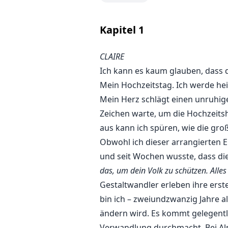
Kapitel
1
Claire wird in eine arrangierte 
Welt erschüttert, sucht sie Zufl
CLAIRE
eine Verbindung, die sie nicht 
Ich kann es kaum glauben, dass di
Bruder ihres Mannes die gefährl
nachgeben oder durch die Pflich
Mein Hochzeitstag. Ich werde hei
Mein Herz schlägt einen unruhig
Zeichen warte, um die Hochzeits
aus kann ich spüren, wie die groß
Obwohl ich dieser arrangierten E
und seit Wochen wusste, dass di
das, um dein Volk zu schützen. Alles
Gestaltwandler erleben ihre ers
bin ich – zweiundzwanzig Jahre a
ändern wird. Es kommt gelegentlic
Verwandlung durchmacht. Bei Alph