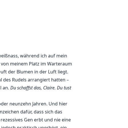
m kennt. Doch als Verrat ihre
ten der Spannungen, entdeckt sie
mpfen, müssen Claire und der
rden sie dem Ruf ihrer Herzen
weißnass, während ich auf mein
st von meinem Platz im Warteraum
ft der Blumen in der Luft liegt.
 des Rudels arrangiert hatten –
l an.
Du schaffst das, Claire. Du tust
oder neunzehn Jahren. Und hier
nzeichen dafür, dass sich das
 rezessives Gen erbt und nie eine
 jedoch praktisch unerhört, ein