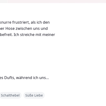
urre frustriert, als ich den
ner Hose zwischen uns und
freit. Ich streiche mit meiner
nes Dufts, während ich uns
e schon vorher Sex, aber keiner
Schalthebel
Süße Liebe
e gehört habe.