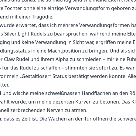
re Tochter ohne eine einzige Verwandlungsform geboren zu w
tend mit einer Tragödie.
 wurde erwartet, dass ich mehrere Verwandlungsformen 
 des Silver Light Rudels zu beanspruchen, während meine Elt
rging und keine Verwandlung in Sicht war, ergriffen meine Elt
ngsstatus in eine Machtposition zu bringen. Und als sich 
r Claw Rudel und ihrem Alpha zu schmieden – mir eine Füh
s für das Rudel zu schaffen – stimmten sie sofort zu. Es wa
or mein „Gestaltloser“ Status bestätigt werden konnte. Alle
ter.
id und wische meine schweißnassen Handflächen an den Rö
ewählt wurde, um meine dezenten Kurven zu betonen. Das Kl
hnell zerbrechenden Nerven zu atmen.
 dass es Zeit ist. Die Wachen an der Tür öffnen die schwer