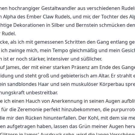
Reihen hochrangiger Gestaltwandler aus verschiedenen Rud
Alpha des Ember Claw Rudels, und mir, der Tochter des Al
htige Dekorationen in Silber und Bernstein schmücken de
 Rudel.
licke, als ich mit gemessenen Schritten den Gang entlang ge
 ich zwinge mich, mein Tempo gleichmäßig und mein Gesich
um ist er noch stärker, intensiver und süßlicher.
auf James, der mit einer starken Präsenz am Ende des Gang
idung und steht groß und gebieterisch am Altar. Er strahlt e
Sein sandblondes Haar und sein muskulöser Körperbau spre
ehungskraft unbestreitbar.
sehe ich einen Hauch von Anerkennung in seinen Augen aufbl
 für die Zeremonie perfekt hinzubekommen, die purpurrot
die mir den Rücken hinunterfallen. Der Kohl, mit dem sie
ippen aufgetragen haben, lassen das Grün meiner Augen her
Glitzern in James' Ausdruck sehe, wird die lange Verschöne