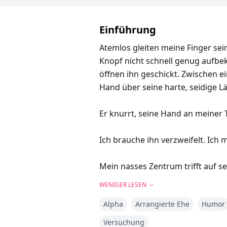
Einführung
Atemlos gleiten meine Finger sein
Knopf nicht schnell genug aufbe
öffnen ihn geschickt. Zwischen 
Hand über seine harte, seidige L
Er knurrt, seine Hand an meiner T
Ich brauche ihn verzweifelt. Ich 
Mein nasses Zentrum trifft auf s
ausrichte. Irgendwo im Nebel kann
WENIGER LESEN
dieser anderen Männer kam auc
Alpha
Arrangierte Ehe
Humor
Sein dunkler Blick bohrt sich in m
Versuchung