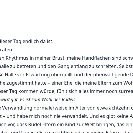
Ehe mit einem geheimnisvollen Alpha gezwungen, den sie kau
ucht im Territorium des Rudels ihres Schwagers. Dort, inmit
ignorieren kann. Während sie gegen verbotene Begierden kä
eser Tag endlich da ist.
ichen Gewässer von Loyalität und Sehnsucht navigieren. We
t gebunden bleiben?
raten.
en Rhythmus in meiner Brust, meine Handflächen sind sch
halle zu betreten und den Gang entlang zu schreiten. Selb
e Halle vor Erwartung überquillt und der überwältigende Du
he zugestimmt hatte – einer Ehe, die meine Eltern zum Wohl
eser Tag kommen würde, fühlt sich alles immer noch surrea
 wird gut. Es ist zum Wohl des Rudels.
te Verwandlung normalerweise im Alter von etwa achtzehn 
lt – und habe mich noch nie verwandelt. Und es gibt keine A
h vor, dass Rudel-Eltern ein Kind zur Welt bringen, das ein
as und Lunas, die so mächtig sind wie meine Eltern, ist es