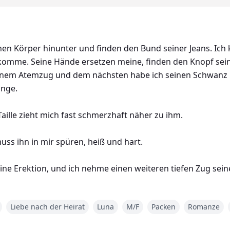
en Körper hinunter und finden den Bund seiner Jeans. Ich kn
komme. Seine Hände ersetzen meine, finden den Knopf sei
einem Atemzug und dem nächsten habe ich seinen Schwanz be
änge.
aille zieht mich fast schmerzhaft näher zu ihm.
muss ihn in mir spüren, heiß und hart.
eine Erektion, und ich nehme einen weiteren tiefen Zug sei
 ich nicht anders, als zu denken, wie riesig er ist. Ich hatt
h nur annähernd heran.
Liebe nach der Heirat
Luna
M/F
Packen
Romanze
einen. „Bist du sicher?“ Seine Stimme ist rauer, als ich sie j