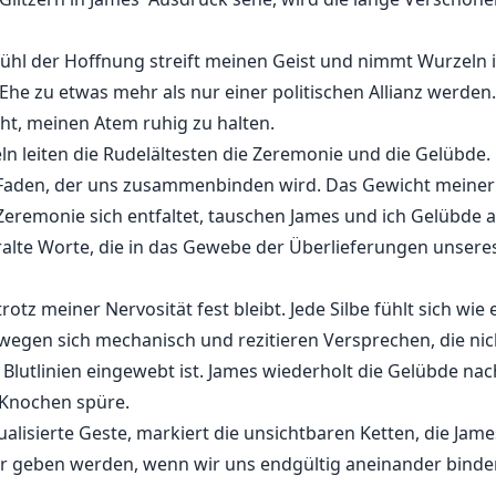
efühl der Hoffnung streift meinen Geist und nimmt Wurzeln i
e Ehe zu etwas mehr als nur einer politischen Allianz werden
t, meinen Atem ruhig zu halten.
n leiten die Rudelältesten die Zeremonie und die Gelübde. 
Faden, der uns zusammenbinden wird. Das Gewicht meine
remonie sich entfaltet, tauschen James und ich Gelübde au
alte Worte, die in das Gewebe der Überlieferungen unseres 
rotz meiner Nervosität fest bleibt. Jede Silbe fühlt sich wi
gen sich mechanisch und rezitieren Versprechen, die nic
 Blutlinien eingewebt ist. James wiederholt die Gelübde nach
e Knochen spüre.
ualisierte Geste, markiert die unsichtbaren Ketten, die Ja
er geben werden, wenn wir uns endgültig aneinander binden