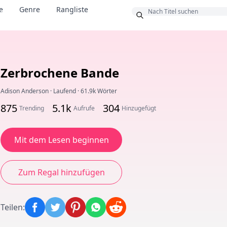
e
Genre
Rangliste
us
Zerbrochene Bande
Adison Anderson
·
Laufend
·
61.9k Wörter
875
5.1k
304
Trending
Aufrufe
Hinzugefügt
Mit dem Lesen beginnen
Zum Regal hinzufügen
Teilen
: