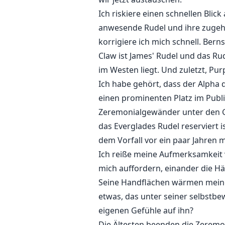
Ich riskiere einen schnellen Bli
anwesende Rudel und ihre zugehör
korrigiere ich mich schnell. Bern
Claw ist James' Rudel und das Ru
im Westen liegt. Und zuletzt, Pu
Ich habe gehört, dass der Alpha 
einen prominenten Platz im Publ
Zeremonialgewänder unter den Gäst
das Everglades Rudel reserviert i
dem Vorfall vor ein paar Jahren 
Ich reiße meine Aufmerksamkeit
mich auffordern, einander die Hä
Seine Handflächen wärmen meine 
etwas, das unter seiner selbstbe
eigenen Gefühle auf ihn?
Die Ältesten beenden die Zeremon