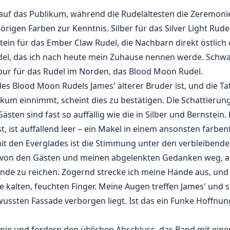
ck auf das Publikum, während die Rudelältesten die Zeremon
igen Farben zur Kenntnis. Silber für das Silver Light Rudel
stein für das Ember Claw Rudel, die Nachbarn direkt östlich 
del, das ich nach heute mein Zuhause nennen werde. Schwar
rpur für das Rudel im Norden, das Blood Moon Rudel.
des Blood Moon Rudels James' älterer Bruder ist, und die Ta
ikum einnimmt, scheint dies zu bestätigen. Die Schattieru
en sind fast so auffällig wie die in Silber und Bernstein.
st, ist auffallend leer – ein Makel in einem ansonsten farbe
mit den Everglades ist die Stimmung unter den verbleibend
 von den Gästen und meinen abgelenkten Gedanken weg, al
nde zu reichen. Zögernd strecke ich meine Hände aus, und 
kalten, feuchten Finger. Meine Augen treffen James' und s
wussten Fassade verborgen liegt. Ist das ein Funke Hoffnun
ie und fordern den üblichen Abschluss, das Band mit eine