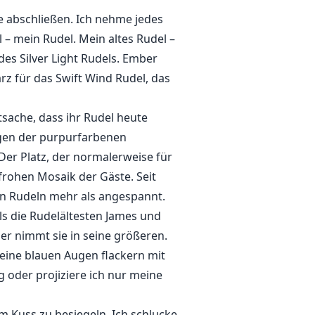
ie abschließen. Ich nehme jedes
 – mein Rudel. Mein altes Rudel –
des Silver Light Rudels. Ember
z für das Swift Wind Rudel, das
tsache, dass ihr Rudel heute
ngen der purpurfarbenen
 Der Platz, der normalerweise für
nfrohen Mosaik der Gäste. Seit
en Rudeln mehr als angespannt.
s die Rudelältesten James und
er nimmt sie in seine größeren.
eine blauen Augen flackern mit
g oder projiziere ich nur meine
m Kuss zu besiegeln. Ich schlucke