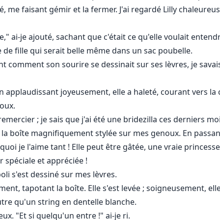
, me faisant gémir et la fermer. J'ai regardé Lilly chaleureus
," ai-je ajouté, sachant que c'était ce qu'elle voulait entendre
nre de fille qui serait belle même dans un sac poubelle.
nt comment son sourire se dessinait sur ses lèvres, je savais
n applaudissant joyeusement, elle a haleté, courant vers la c
noux.
remercier ; je sais que j'ai été une bridezilla ces derniers m
 et la boîte magnifiquement stylée sur mes genoux. En passan
oi je l'aime tant ! Elle peut être gâtée, une vraie princess
r spéciale et appréciée !
oli s'est dessiné sur mes lèvres.
ement, tapotant la boîte. Elle s'est levée ; soigneusement, ell
tre qu'un string en dentelle blanche.
eux. "Et si quelqu'un entre !" ai-je ri.