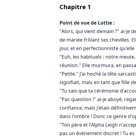
Chapitre
1
Point de vue de Lottie :
"Alors, qui vient demain ?" ai-je 
de mariée frôlant ses chevilles. E
jour, et en perfectionniste qu'elle 
"Euh, les habituels : notre meute
réunion." Elle murmura, en passan
"Petite." J'ai hoché la tête sarc
signifiait, mais en tant que fille 
"Tu sais que ta cérémonie d'accou
"Pas question !" ai-je aboyé, rega
confiance, mais j'étais définitiv
dans l'ombre ! Donc ce genre d'o
"Ton père et l'Alpha Leigh n'acce
pas un événement discret ! Tu es l