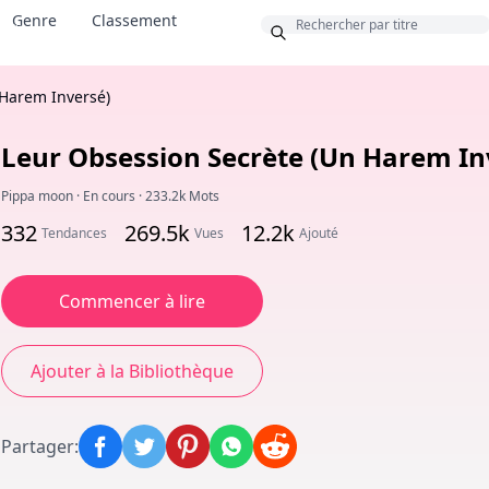
Genre
Classement
nus
 Harem Inversé)
Leur Obsession Secrète (Un Harem In
Pippa moon
·
En cours
·
233.2k Mots
332
269.5k
12.2k
Tendances
Vues
Ajouté
Commencer à lire
Ajouter à la Bibliothèque
Partager
: