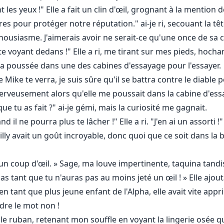
les yeux !" Elle a fait un clin d'œil, grognant à la mention d
es pour protéger notre réputation." ai-je ri, secouant la t
thousiasme. J'aimerais avoir ne serait-ce qu'une once de sa 
te voyant dedans !" Elle a ri, me tirant sur mes pieds, hochan
m'a poussée dans une des cabines d'essayage pour l'essayer.
ue Mike te verra, je suis sûre qu'il se battra contre le diable p
erveusement alors qu'elle me poussait dans la cabine d'essa
 que tu as fait ?" ai-je gémi, mais la curiosité me gagnait.
il ne pourra plus te lâcher !" Elle a ri. "J'en ai un assorti !"
lly avait un goût incroyable, donc quoi que ce soit dans la bo
 un coup d'œil. » Sage, ma louve impertinente, taquina tandis
 tant que tu n'auras pas au moins jeté un œil ! » Elle ajouta, 
 en tant que plus jeune enfant de l'Alpha, elle avait vite appris
ndre le mot non !
ur le ruban, retenant mon souffle en voyant la lingerie osée 