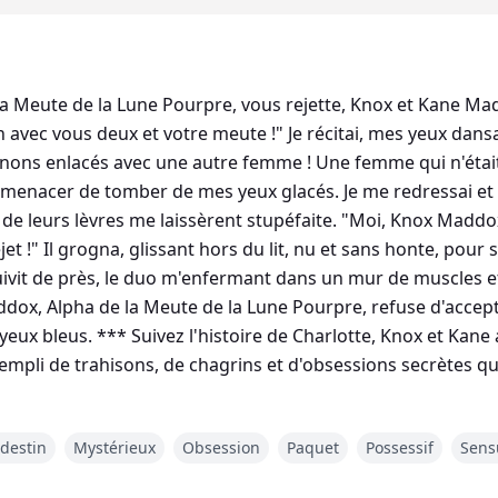
la Meute de la Lune Pourpre, vous rejette, Knox et Kane Ma
avec vous deux et votre meute !" Je récitai, mes yeux dan
ns enlacés avec une autre femme ! Une femme qui n'était 
s menacer de tomber de mes yeux glacés. Je me redressai et
nt de leurs lèvres me laissèrent stupéfaite. "Moi, Knox Madd
et !" Il grogna, glissant hors du lit, nu et sans honte, pour
e suivit de près, le duo m'enfermant dans un mur de muscles 
ddox, Alpha de la Meute de la Lune Pourpre, refuse d'accepte
eux bleus. *** Suivez l'histoire de Charlotte, Knox et Kane 
mpli de trahisons, de chagrins et d'obsessions secrètes qu
destin
Mystérieux
Obsession
Paquet
Possessif
Sens