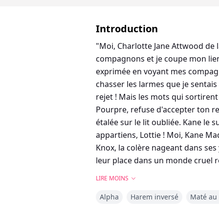
Introduction
"Moi, Charlotte Jane Attwood de 
compagnons et je coupe mon lien 
exprimée en voyant mes compagno
chasser les larmes que je sentai
rejet ! Mais les mots qui sortire
Pourpre, refuse d'accepter ton rej
étalée sur le lit oubliée. Kane l
appartiens, Lottie ! Moi, Kane Ma
Knox, la colère nageant dans ses y
leur place dans un monde cruel re
de fraternité et d'amour !
LIRE MOINS
Alpha
Harem inversé
Maté au 