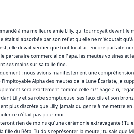
demandé à ma meilleure amie Lilly, qui tournoyait devant le m
lle était si absorbée par son reflet qu'elle ne m'écoutait qu
est, elle devait vérifier que tout lui allait encore parfaitemen
, le partenaire commercial de Papa, les meutes voisines et le
t ses mains sur sa taille fine.
astiquement ; nous avions manifestement une compréhension t
de l'impitoyable Alpha des meutes de la Lune Écarlate, je supp
plement sera exactement comme celle-ci !" Sage a ri, regard
rdant Lilly et sa robe somptueuse, ses faux cils et son bronzag
ement plus discrète que Lilly, jamais du genre à me mettre en
pulence n'était pas pour moi.
pteront rien de moins qu'une cérémonie extravagante ! Tu es
a fille du Bêta. Tu dois représenter la meute ; tu sais que M