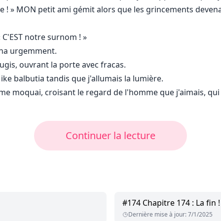
e ! » MON petit ami gémit alors que les grincements devenai
 « C'EST notre surnom ! »
rogna urgemment.
 rugis, ouvrant la porte avec fracas.
ke balbutia tandis que j'allumais la lumière.
 Je me moquai, croisant le regard de l'homme que j'aimais, qu
Continuer la lecture
#
174
Chapitre 174 : La fin !
Dernière mise à jour
:
7/1/2025