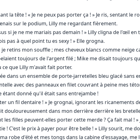
nt la tête ! « Je ne peux pas porter ça ! » Je ris, sentant l
enais sur le podium, Lilly me regardant fièrement.
sus si je ne me mariais pas demain ! » Lilly cligna de l'œil e
 pas à quel point tu es sexy ! » Elle grogna.
r, je retins mon souffle ; mes cheveux blancs comme neige 
elaient toujours de l'argent filé ; Mike me disait toujours q
ce que Lilly m'avait fait porter.
e dans un ensemble de porte-jarretelles bleu glacé sans en
dentelle avec des panneaux en filet couvrant à peine mes té
e étant donné qu'il était sans entrejambe !
 un fil dentaire ! » Je grognai, ignorant les ricanements de 
it douloureusement dans mon derrière derrière les bretelles
es filles peuvent-elles porter cette merde ? Ça fait mal ! » 
ie ! C'est le prix à payer pour être belle ! » Lilly sourit, me
ma robe d'été et mes tongs dans la cabine d'essayage, me le