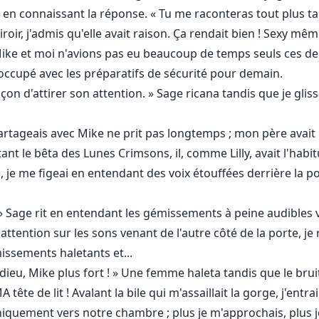
t en connaissant la réponse. « Tu me raconteras tout plus tar
oir, j'admis qu'elle avait raison. Ça rendait bien ! Sexy même
Mike et moi n'avions pas eu beaucoup de temps seuls ces derni
t occupé avec les préparatifs de sécurité pour demain.
façon d'attirer son attention. » Sage ricana tandis que je gl
artageais avec Mike ne prit pas longtemps ; mon père avait 
ant le bêta des Lunes Crimsons, il, comme Lilly, avait l'habitu
, je me figeai en entendant des voix étouffées derrière la 
 » Sage rit en entendant les gémissements à peine audibles v
ention sur les sons venant de l'autre côté de la porte, je r
issements haletants et...
dieu, Mike plus fort ! » Une femme haleta tandis que le bruit 
 tête de lit ! Avalant la bile qui m'assaillait la gorge, j'ent
iquement vers notre chambre ; plus je m'approchais, plus 