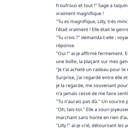
froufrous et tout !" Sage a taquiné
vraiment magnifique !
"Tu es magnifique, Lilly, très mince
l'était vraiment ! Elle était le ge
"Tu crois ?" demanda-t-elle ; voya
réponse.
"Oui !" ai-je affirmé fermement. E
une boîte, la plaçant sur mes ge
"Je t'ai acheté un cadeau pour te 
Surprise, j'ai regardé entre elle
je la regarde, me souvenant pourqu
n'a jamais cessé de me faire senti
"Tu n'aurais pas dû." Un sourire p
"Oh, tais-toi." Elle a souri joyeus
marchant sans honte en rien d'au
"Lilly !" ai-je crié, détournant les y