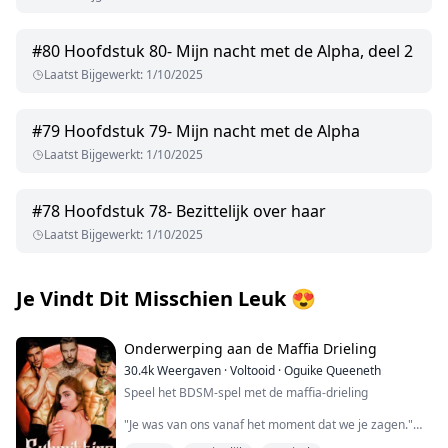
#
80
Hoofdstuk 80- Mijn nacht met de Alpha, deel 2
Laatst Bijgewerkt
:
1/10/2025
#
79
Hoofdstuk 79- Mijn nacht met de Alpha
Laatst Bijgewerkt
:
1/10/2025
#
78
Hoofdstuk 78- Bezittelijk over haar
Laatst Bijgewerkt
:
1/10/2025
Je Vindt Dit Misschien Leuk
😍
Onderwerping aan de Maffia Drieling
30.4k
Weergaven
·
Voltooid
·
Oguike Queeneth
Speel het BDSM-spel met de maffia-drieling
"Je was van ons vanaf het moment dat we je zagen."