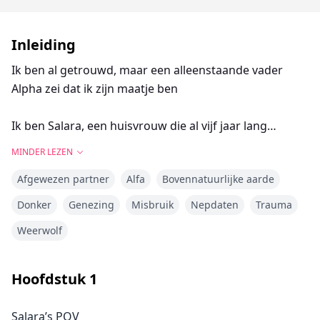
Inleiding
Ik ben al getrouwd, maar een alleenstaande vader
Alpha zei dat ik zijn maatje ben
Ik ben Salara, een huisvrouw die al vijf jaar lang
mentaal misbruik ondergaat van mijn man Henry. Vier
MINDER LEZEN
jaar geleden stond ik op het punt hem te verlaten,
Afgewezen partner
Alfa
Bovennatuurlijke aarde
maar toen ontdekte ik dat ik zwanger was en voelde ik
me gevangen in een huwelijk waarin ik ongelukkig
Donker
Genezing
Misbruik
Nepdaten
Trauma
ben.
Weerwolf
Vanavond was ik bezig met het bereiden van het
avondeten voor Henry's zakenpartner Derrick.
Hoofdstuk
1
Hij is minstens een halve kop groter dan Henry en zijn
Salara’s POV