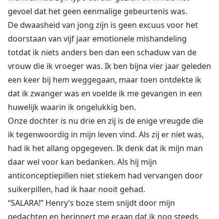
vervormen, zijn mond en neus versmelten tot er een
gevoel dat het geen eenmalige gebeurtenis was.
snuit ontstaat, grote hoektanden steken uit zijn lippen
De dwaasheid van jong zijn is geen excuus voor het
terwijl hij naar Henry gromt. Henry's gezicht vult zich
doorstaan van vijf jaar emotionele mishandeling
met afschuw terwijl hij naar Derrick staart, proberend
totdat ik niets anders ben dan een schaduw van de
te begrijpen wat er gebeurt.
vrouw die ik vroeger was. Ik ben bijna vier jaar geleden
een keer bij hem weggegaan, maar toen ontdekte ik
"Maatje," gromt Derrick naar Henry, terwijl hij een stap
naar hem toe zet, waardoor Henry een stap achteruit
dat ik zwanger was en voelde ik me gevangen in een
doet van angst.
huwelijk waarin ik ongelukkig ben.
Onze dochter is nu drie en zij is de enige vreugde die
ik tegenwoordig in mijn leven vind. Als zij er niet was,
had ik het allang opgegeven. Ik denk dat ik mijn man
daar wel voor kan bedanken. Als hij mijn
anticonceptiepillen niet stiekem had vervangen door
suikerpillen, had ik haar nooit gehad.
“SALARA!” Henry’s boze stem snijdt door mijn
gedachten en herinnert me eraan dat ik nog steeds