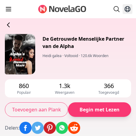
De Getrouwde Menselijke Partner
van de Alpha
Heidi galea
·
Voltooid
·
120.6k Woorden
860
1.3k
366
Populair
Weergaven
Toegevoegd
Toevoegen aan Plank
Begin met Lezen
Delen
: