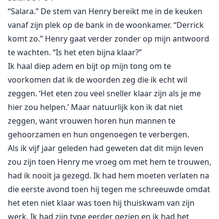
donkere uiterlijk spreekt me meer aan dan Henry's
“Salara.” De stem van Henry bereikt me in de keuken
lichtere verschijning. Zijn zwarte haar is kort geknipt
vanaf zijn plek op de bank in de woonkamer. “Derrick
aan de onderkant met verleidelijke krullen bovenop.
komt zo.” Henry gaat verder zonder op mijn antwoord
te wachten. “Is het eten bijna klaar?”
En zijn ogen... nooit eerder heb ik zo'n tint groen in
Ik haal diep adem en bijt op mijn tong om te
iemands ogen gezien. Ik verlies mezelf in de diepte
voorkomen dat ik de woorden zeg die ik echt wil
ervan terwijl hij me hongerig aankijkt. Zijn goed
zeggen. ‘Het eten zou veel sneller klaar zijn als je me
gedefinieerde borst spant zijn zwarte t-shirt perfect
hier zou helpen.’ Maar natuurlijk kon ik dat niet
over zijn gespierde lichaam, waardoor het water me in
zeggen, want vrouwen horen hun mannen te
de mond loopt terwijl ik naar hem staar.
gehoorzamen en hun ongenoegen te verbergen.
"Derrick-" Henry onderbreekt onze stille beoordeling,
Als ik vijf jaar geleden had geweten dat dit mijn leven
afkeuring in zijn stem. "Dit is mijn vrouw Sa-" Een
zou zijn toen Henry me vroeg om met hem te trouwen,
grom ontsnapt uit Derricks borst, onderbrekend
had ik nooit ja gezegd. Ik had hem moeten verlaten na
terwijl Henry me aan onze gast voorstelt.
die eerste avond toen hij tegen me schreeuwde omdat
het eten niet klaar was toen hij thuiskwam van zijn
Ik kijk vol fascinatie toe hoe zijn gezicht begint te
werk. Ik had zijn type eerder gezien en ik had het