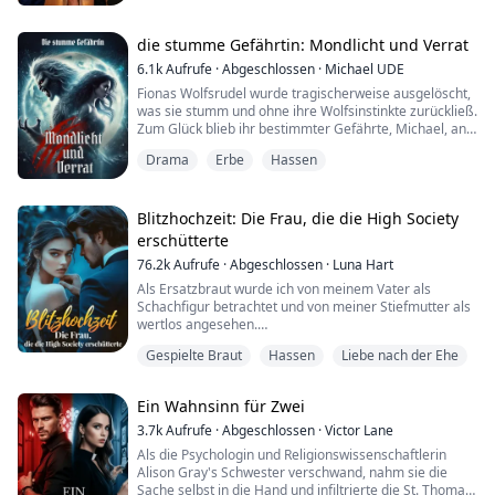
stellen und bestrafen kann. In einer Welt, in der Macht
alles ist, hat sie gelernt zu ertragen, zu überleben,
niemals aus der Reihe zu tanzen.
die stumme Gefährtin: Mondlicht und Verrat
Bis zu ihm.
6.1k
Aufrufe
·
Abgeschlossen
·
Michael UDE
Damien kommt wie ein Stur...
Fionas Wolfsrudel wurde tragischerweise ausgelöscht,
was sie stumm und ohne ihre Wolfsinstinkte zurückließ.
Zum Glück blieb ihr bestimmter Gefährte, Michael, an
ihrer Seite.
Drama
Erbe
Hassen
Er beschützte sie immer wie eine jüngere Schwester
und schirmte sie vor allem Unheil ab.
Doch an ihrem 18. Geburtstag änderte sich plötzlich
alles.
Blitzhochzeit: Die Frau, die die High Society
Michael brüllte sie an: „Wie kann es nur du sein? Alles
erschütterte
ist ruiniert!“
76.2k
Aufrufe
·
Abgeschlossen
·
Luna Hart
Er lieb...
Als Ersatzbraut wurde ich von meinem Vater als
Schachfigur betrachtet und von meiner Stiefmutter als
wertlos angesehen.
Von meinem Vater verlassen und als Kind aufs Land
Gespielte Braut
Hassen
Liebe nach der Ehe
geschickt, kehrte ich schließlich nach Hause zurück,
nur um erneut verstoßen zu werden – diesmal auf
Drängen meiner Stiefmutter in eine Nervenheilanstalt.
Ein Wahnsinn für Zwei
Erst drei Jahre später wurde ich entlassen, meine
Freiheit erkauft einzig z...
3.7k
Aufrufe
·
Abgeschlossen
·
Victor Lane
Als die Psychologin und Religionswissenschaftlerin
Alison Gray's Schwester verschwand, nahm sie die
Sache selbst in die Hand und infiltrierte die St. Thomas