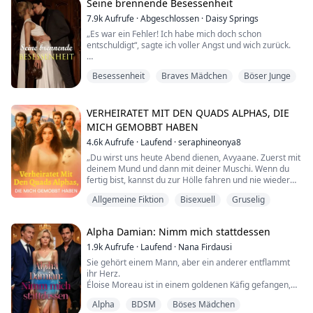
ihre jüngere Schwester Verbena ausz...
Seine brennende Besessenheit
7.9k
Aufrufe
·
Abgeschlossen
·
Daisy Springs
„Es war ein Fehler! Ich habe mich doch schon
entschuldigt“, sagte ich voller Angst und wich zurück.
„Du solltest mich besser kennen, kleiner Spatz“,
Besessenheit
Braves Mädchen
Böser Junge
kicherte er tief, sein Blick fest auf mich gerichtet.
„Lucas, bitte!“, schrie ich, als ich gegen die Wand stieß
und mein Herz nur noch schwach schlug.
VERHEIRATET MIT DEN QUADS ALPHAS, DIE
MICH GEMOBBT HABEN
„Keine Sorge, es ist nur ein kleines Spiel, das du und ich
4.6k
Aufrufe
·
Laufend
·
seraphineonya8
spielen werden. Du wirst es lieben, kl...
„Du wirst uns heute Abend dienen, Avyaane. Zuerst mit
deinem Mund und dann mit deiner Muschi. Wenn du
fertig bist, kannst du zur Hölle fahren und nie wieder
zurückkommen!“
Allgemeine Fiktion
Bisexuell
Gruselig
Avyaane, eine Omega mit einem verschuldeten Vater,
Alpha Damian: Nimm mich stattdessen
entdeckt an ihrem neunzehnten Geburtstag, dass sie
mit den vier Alpha-Wölfen ihres Rudels verbunden ist –
1.9k
Aufrufe
·
Laufend
·
Nana Firdausi
Chad, Logan, Killian und Blair.
Sie gehört einem Mann, aber ein anderer entflammt
ihr Herz.
Aber das Problem ist, dass s...
Éloise Moreau ist in einem goldenen Käfig gefangen,
verheiratet mit einem Mann, der sie nur als Besitz
Alpha
BDSM
Böses Mädchen
ansieht, als Schachfigur, die er nach Belieben zur Schau