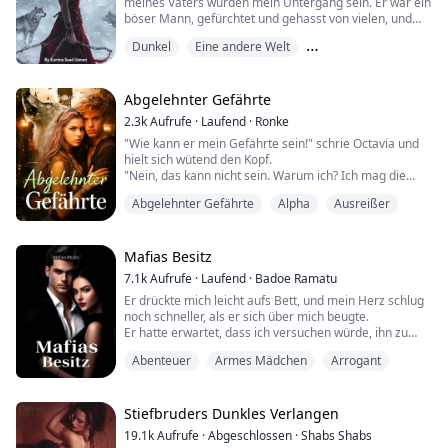
meines Vaters würden mein Untergang sein. Er war ein
böser Mann, gefürchtet und gehasst von vielen, und
jetzt, da er tot war, lastete das Gewicht seiner
Dunkel
Eine andere Welt
Verbrechen voll und ganz auf mir. Ich hatte nicht einmal
die Chance zu trauern – oder zu atmen –, bevor sein
Feinde für Liebende
Beta mich aus dem Süden wegzerrte, weg von allem,
was ich je gekannt hatte.
Abgelehnter Gefährte
Ich sollte ...
2.3k
Aufrufe
·
Laufend
·
Ronke
"Wie kann er mein Gefährte sein!" schrie Octavia und
hielt sich wütend den Kopf.
"Nein, das kann nicht sein. Warum ich? Ich mag die
königliche Familie nicht," schrie Octavia, ihr Herz
Abgelehnter Gefährte
Alpha
Ausreißer
schwer...
Alpha Xander ist ein wohlhabender und mächtiger
Mafias Besitz
Werwolf, der das Litha-Wolfsrudel anführt. An seinem
7.1k
Aufrufe
·
Laufend
·
Badoe Ramatu
ersten Schultag entdeckt er seine Gefährtin, Octavia.
Er drückte mich leicht aufs Bett, und mein Herz schlug
Überwältigt von seinen Gefü...
noch schneller, als er sich über mich beugte.
Er hatte erwartet, dass ich versuchen würde, ihn zu
halten oder zu berühren, wie es all die anderen
Abenteuer
Armes Mädchen
Arrogant
Mädchen taten, aber nichts davon geschah bei mir. Ich
sah sogar so aus, als würde ich gleich weinen, und das
erregte ihn überraschenderweise.
Ich schnappte nach Luft, als er mich festhielt; ich
Stiefbruders Dunkles Verlangen
konnt...
19.1k
Aufrufe
·
Abgeschlossen
·
Shabs Shabs