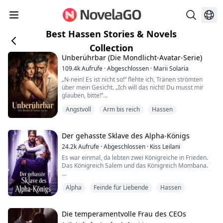
Best Hassen Stories & Novels
Collection
Unberührbar (Die Mondlicht-Avatar-Serie)
109.4k
Aufrufe
·
Abgeschlossen
·
Marii Solaria
„N-nein! Es ist nicht so!“ flehte ich, Tränen strömten
über mein Gesicht. „Ich will das nicht! Du musst mir
glauben, bitte!“
Angstvoll
Arm bis reich
Hassen
Seine große Hand packte gewaltsam meinen Hals und
hob mich mühelos vom Boden. Seine Finger zitterten
bei jedem Druck, und meine Atemwege wurden immer
enger.
Der gehasste Sklave des Alpha-Königs
24.2k
Aufrufe
·
Abgeschlossen
·
Kiss Leilani
Ich hustete und würgte, während seine Wut durch
Es war einmal, da lebten zwei Königreiche in Frieden.
meine Poren brannte und mich innerlich verbrannte.
Das Königreich Salem und das Königreich Mombana.
Der Hass, den Ner...
Bis zu dem Tag, an dem der König von Mombana starb
Alpha
Feinde für Liebende
Hassen
und ein neuer Monarch die Macht übernahm, Prinz
Cone.
Prinz Cone war schon immer hungrig nach mehr Macht
Die temperamentvolle Frau des CEOs
und immer mehr.