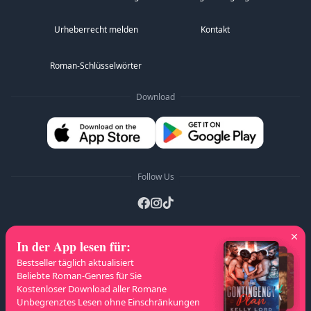
Urheberrecht melden
Kontakt
Roman-Schlüsselwörter
Download
Follow Us
In der App lesen für
:
A-Z Listen
:
A
B
C
D
E
F
G
H
I
J
Bestseller täglich aktualisiert
K
L
M
N
O
P
Q
R
S
T
U
V
W
Beliebte Roman-Genres für Sie
Kostenloser Download aller Romane
X
Y
Z
Unbegrenztes Lesen ohne Einschränkungen