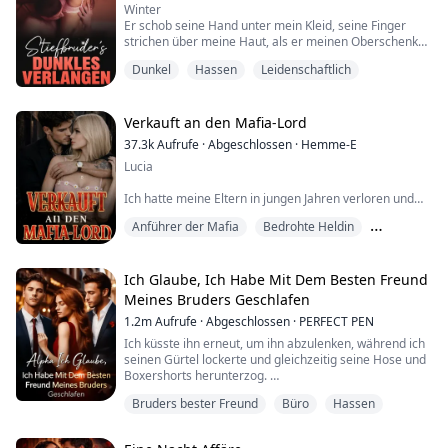
Winter
Er schob seine Hand unter mein Kleid, seine Finger
strichen über meine Haut, als er meinen Oberschenkel
packte und ihn mit genug Kraft drückte, um
Dunkel
Hassen
Leidenschaftlich
sicherzustellen, dass ich jede Nuance seiner Dominanz
spürte.
Langsam, absichtlich, bewegte er seine Hand nach
oben, die Fingerspitzen zeichneten die Kurve meiner
Verkauft an den Mafia-Lord
Unterwäsche nach.
37.3k
Aufrufe
·
Abgeschlossen
·
Hemme-E
Der Stoff fühlte sich zart und zerbrechlich unter seiner
Lucia
Berührun...
Ich hatte meine Eltern in jungen Jahren verloren und
war von einem missbräuchlichen, chaotischen Zuhause
Anführer der Mafia
Bedrohte Heldin
ins nächste geworfen worden, bis ich schließlich
entschied, dass ich es nicht mehr ertragen konnte und
Drama
weggelaufen war. Doch das Weglaufen hatte alles nur
noch schlimmer gemacht.
Ich Glaube, Ich Habe Mit Dem Besten Freund
Meines Bruders Geschlafen
1.2m
Aufrufe
·
Abgeschlossen
·
PERFECT PEN
Wegen meiner Sturheit war ich fast nackt. Mein
Oberkörper war unbedeckt und meine Brüste waren zu
Ich küsste ihn erneut, um ihn abzulenken, während ich
sehe...
seinen Gürtel lockerte und gleichzeitig seine Hose und
Boxershorts herunterzog.
Ich zog mich zurück und konnte meinen Augen nicht
Bruders bester Freund
Büro
Hassen
trauen... Ich meine, ich wusste, dass er groß war, aber
nicht so groß, und ich bin mir ziemlich sicher, dass er
bemerkte, dass ich schockiert war.