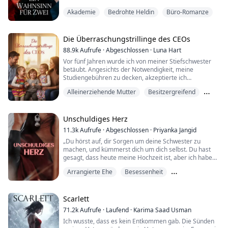
Academy als Lehrerin des Thomas-Sonderprogramms.
Akademie
Bedrohte Heldin
Büro-Romanze
Während sie tiefer in das Verschwinden ihrer
Schwester eintauchte, wurde Alison in eine Reihe
bizarrer und erschreckender Morde verwickelt.
Der renommierte Detektiv Oliver war charmant, aber
Die Überraschungstrillinge des CEOs
arr...
88.9k
Aufrufe
·
Abgeschlossen
·
Luna Hart
Vor fünf Jahren wurde ich von meiner Stiefschwester
betäubt. Angesichts der Notwendigkeit, meine
Studiengebühren zu decken, akzeptierte ich
letztendlich die Situation. Ich fühlte seinen heißen
Alleinerziehende Mutter
Besitzergreifend
Atem gegen mein Ohr, seine rauen Finger, die meine
inneren Oberschenkel streiften und einen tauben,
Geheimes Baby
elektrischen Schmerz auslösten. Sein harter Schwanz
drückte gegen meine nasse Muschi, trieb meinen
Unschuldiges Herz
Herzschl...
11.3k
Aufrufe
·
Abgeschlossen
·
Priyanka Jangid
„Du hörst auf, dir Sorgen um deine Schwester zu
machen, und kümmerst dich um dich selbst. Du hast
gesagt, dass heute meine Hochzeit ist, aber ich habe
eine kleine Änderung vorgenommen“, sagte er mit
Arrangierte Ehe
Besessenheit
einem bedrohlichen Grinsen auf seinem Gesicht.
„Welche Änderung?“, fragte sie zitternd.
Besitzergreifend
„Es stimmt, dass ich heute heirate, aber nicht Mahi,
sondern dich“, ihre Augen weiteten sich vor Schock und
Scarlett
Ungla...
71.2k
Aufrufe
·
Laufend
·
Karima Saad Usman
Ich wusste, dass es kein Entkommen gab. Die Sünden