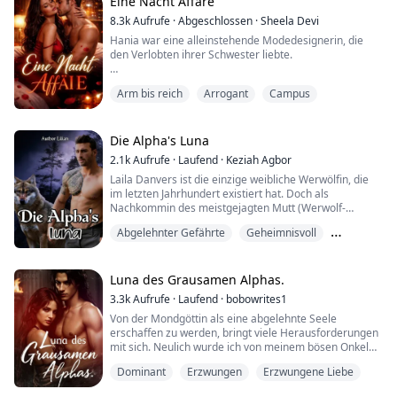
Eine Nacht Affäre
"Was ist los, Puppe... habe ich dich erschreckt?" Er
lächelte und sa...
8.3k
Aufrufe
·
Abgeschlossen
·
Sheela Devi
Hania war eine alleinstehende Modedesignerin, die
den Verlobten ihrer Schwester liebte.
Nach der Verlobung ihrer Schwester hatte sie einen
Arm bis reich
Arrogant
Campus
One-Night-Stand mit einem heißen Fremden.
Als sie am nächsten Morgen in der Hotelsuite
aufwachte, schlich sie sich leise davon, ohne zu wissen,
Die Alpha's Luna
dass der Mann in ihrem Bett David war, der Präsident
2.1k
Aufrufe
·
Laufend
·
Keziah Agbor
der Miller Group, der es hasst, von Frauen berührt zu
Laila Danvers ist die einzige weibliche Werwölfin, die
werden.
im letzten Jahrhundert existiert hat. Doch als
...
Nachkommin des meistgejagten Mutt (Werwolf-
Außenseiter) geboren zu werden, setzt automatisch
Abgelehnter Gefährte
Geheimnisvoll
ein rotes Warnsignal auf ihren Namen während ihrer
gesamten Existenz. Sie wird müde von einem Leben im
Hassen
Versteck und flieht aus New Orleans, "der Stadt der
Fangzähne", in die ruhige Stadt Malibu in Südkalif...
Luna des Grausamen Alphas.
3.3k
Aufrufe
·
Laufend
·
bobowrites1
Von der Mondgöttin als eine abgelehnte Seele
erschaffen zu werden, bringt viele Herausforderungen
mit sich. Neulich wurde ich von meinem bösen Onkel
an den Zeremonienmeister verkauft, und gestern
Dominant
Erzwungen
Erzwungene Liebe
wurde ich an Alpha Roman Moskau verkauft, um seine
Sklavin zu sein.