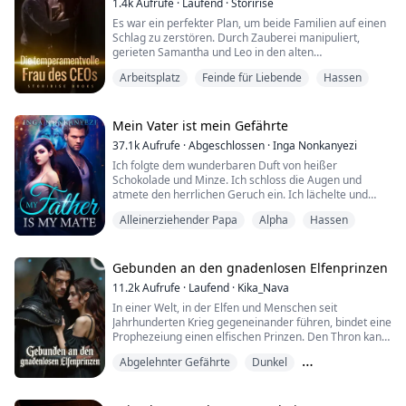
1.4k
Aufrufe
·
Laufend
·
Storirise
Es war ein perfekter Plan, um beide Familien auf einen
Nach seiner Krönung griff er Salem an.
Schlag zu zerstören. Durch Zauberei manipuliert,
gerieten Samantha und Leo in den alten
Der Angriff kam so unerwartet, dass Salem nicht
Bruderschaftsstreit ihrer Großeltern, als sie sich in
darauf vorbereitet war. Sie wurden...
Arbeitsplatz
Feinde für Liebende
Hassen
einer One-Night-Stand-Situation wiederfanden.
Die letzte Nacht war verschwommen. Samantha war
entsetzt, als sie bemerkte, dass sie nicht in ihrem
Mein Vater ist mein Gefährte
Wohnheimzimmer war…
37.1k
Aufrufe
·
Abgeschlossen
·
Inga Nonkanyezi
Ich folgte dem wunderbaren Duft von heißer
"Hatten wir Sex!?..."
Schokolade und Minze. Ich schloss die Augen und
atmete den herrlichen Geruch ein. Ich lächelte und
"Warum kann ...
erkannte, dass ich nur noch wenige Schritte davon
Alleinerziehender Papa
Alpha
Hassen
entfernt war, meinen Gefährten zu treffen.
Ich plante bereits, was wir für den Rest unseres Lebens
tun würden und wie viele Kinder wir haben würden. Ich
Gebunden an den gnadenlosen Elfenprinzen
dankte der Mondgöttin still für dieses wunderbare
11.2k
Aufrufe
·
Laufend
·
Kika_Nava
Gesc...
In einer Welt, in der Elfen und Menschen seit
Jahrhunderten Krieg gegeneinander führen, bindet eine
Prophezeiung einen elfischen Prinzen. Den Thron kann
er nur beanspruchen, wenn er eine zerbrechliche
Abgelehnter Gefährte
Dunkel
Menschenfrau heiratet. Als eine Menschenfamilie die
Hand ihrer ältesten Tochter anbietet, flieht diese. So
Erzwungene Liebe
bleibt der Familie nichts anderes übrig, als stattdessen