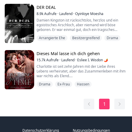
Mein Name ist Linda Mines, und mein Onkel hat mich
DER DEAL
verstoßen, weil er mich als wolfslose Mädchen
8.9k
Aufrufe
·
Laufend
·
Oyinloye Moesha
bezeichnete. Hier bin ich nun, unsiche...
Damien Kingston ist rücksichtslos, herzlos und ein
egoistisches Arschloch, aber niemand wird böse
geboren. Er war einmal gut, doch ein tragisches
Ereignis ließ ihn alles und jeden auf der Welt hassen,
Arrangierte Ehe
Besitzergreifend
Drama
sogar seine Frau Tamara, die gezwungen wurde, ihn
wegen der Gier ihres Vaters zu heiraten. Aber kann sie
das Biest ändern, das einst ein Engel war?
Dieses Mal lasse ich dich gehen
15.7k
Aufrufe
·
Laufend
·
Esliee I. Wisdon 🌶
Tamara ist eine sanfte, liebevolle Seele, die e...
Charlotte ist seit zehn Jahren mit der Liebe ihres
Lebens verheiratet, aber das Zusammenleben mit ihm
war nichts als Elend.
Drama
Ex-Frau
Hassen
Als das Oberhaupt der Familie Houghton entschied,
dass sein Enkel die letzte lebende Sinclair heiraten
würde, war Charlotte glücklich. Ihre Gefühle für
Christopher waren stärker als Blut und so tief wie eine
1
Besessenheit, also hielt sie ihn fest und kettete ihn an
sich.
Abe...
Datenschutzerklärung
Nutzungsbedingungen