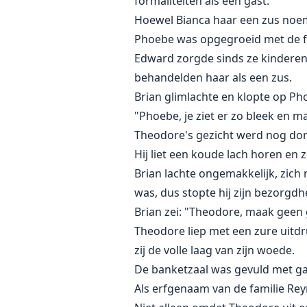
formaliteiten als een gast."
Hoewel Bianca haar een zus noem
Phoebe was opgegroeid met de fam
Edward zorgde sinds ze kindere
behandelden haar als een zus.
Brian glimlachte en klopte op Ph
"Phoebe, je ziet er zo bleek en ma
Theodore's gezicht werd nog donk
Hij liet een koude lach horen en 
Brian lachte ongemakkelijk, zich
was, dus stopte hij zijn bezorgd
Brian zei: "Theodore, maak geen 
Theodore liep met een zure uitdru
zij de volle laag van zijn woede.
De banketzaal was gevuld met ga
Als erfgenaam van de familie Rey