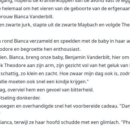
 ingang, hopend de krantenkoppen van de avond vast te leg
 helemaal om het vieren van de geboorte van de erfgenaam 
 vrouw Bianca Vanderbilt.
en zwarte jurk, stapte uit de zwarte Maybach en volgde Th
 rond Bianca verzameld en speelden met de baby in haar 
odore en begroette hen enthousiast.
en. Bianca, breng onze baby, Benjamin Vanderbilt, hier om 
k Theodore aan zijn arm, zijn gezicht vol van het geluk va
chattig, zo klein en zacht. Hoe zwaar mijn dag ook is, zod
ullie moeten ook snel een kindje krijgen."
ag, overviel hem een gevoel van bitterheid.
otseling donkerder.
egen en overhandigde snel het voorbereide cadeau. "Dank j
"
nca, terwijl ze haar hoofd schudde met een glimlach. "Pho