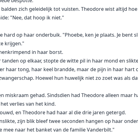
oebe bespotte.
alden zich geleidelijk tot vuisten. Theodore wist altijd ho
de: "Nee, dat hoop ik niet."
e hard op haar onderbuik. "Phoebe, ken je plaats. Je bent sle
e krijgen."
menkrimpend in haar borst.
 tanden op elkaar, stopte de witte pil in haar mond en slik
ver haar tong, haar keel brandde, maar de pijn in haar hart
wangerschap. Hoewel hun huwelijk niet zo zoet was als d
n miskraam gehad. Sindsdien had Theodore alleen maar ha
et verlies van het kind.
ouwd, en Theodore had haar al die drie jaren getergd.
nslikte, zijn blik bleef twee seconden hangen op haar onder
me mee naar het banket van de familie Vanderbilt."