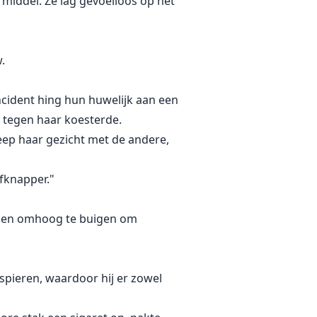
iddel. Ze lag gevoelloos op het
.
incident hing hun huwelijk aan een
 tegen haar koesterde.
eep haar gezicht met de andere,
fknapper."
llen omhoog te buigen om
spieren, waardoor hij er zowel