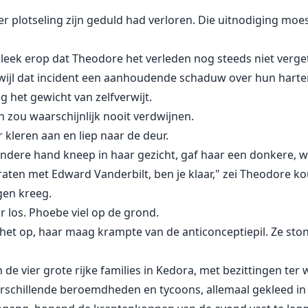
plotseling zijn geduld had verloren. Die uitnodiging moest
t leek erop dat Theodore het verleden nog steeds niet verge
wijl dat incident een aanhoudende schaduw over hun harte
g het gewicht van zelfverwijt.
 zou waarschijnlijk nooit verdwijnen.
r kleren aan en liep naar de deur.
andere hand kneep in haar gezicht, gaf haar een donkere, 
praten met Edward Vanderbilt, ben je klaar," zei Theodore k
gen kreeg.
r los. Phoebe viel op de grond.
het op, haar maag krampte van de anticonceptiepil. Ze sto
 de vier grote rijke families in Kedora, met bezittingen ter
schillende beroemdheden en tycoons, allemaal gekleed in 