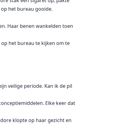
re stak een sigaret op, pakte
l op het bureau gooide.
men. Haar benen wankelden toen
l op het bureau te kijken om te
n veilige periode. Kan ik de pil
iconceptiemiddelen. Elke keer dat
dore klopte op haar gezicht en