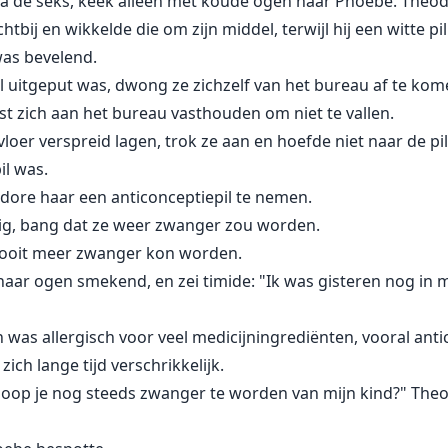
a de seks, keek alleen met koude ogen naar Phoebe. Theodo
bij en wikkelde die om zijn middel, terwijl hij een witte pi
was bevelend.
 uitgeput was, dwong ze zichzelf van het bureau af te ko
est zich aan het bureau vasthouden om niet te vallen.
vloer verspreid lagen, trok ze aan en hoefde niet naar de pi
il was.
dore haar een anticonceptiepil te nemen.
ig, bang dat ze weer zwanger zou worden.
nooit meer zwanger kon worden.
r ogen smekend, en zei timide: "Ik was gisteren nog in mij
n was allergisch voor veel medicijningrediënten, vooral ant
ich lange tijd verschrikkelijk.
hoop je nog steeds zwanger te worden van mijn kind?" Theo