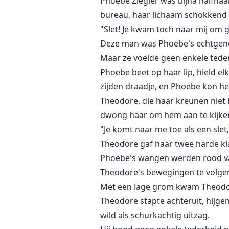
Phoebe Ziegler was bijna halfna
bureau, haar lichaam schokkend
"Slet! Je kwam toch naar mij om
Deze man was Phoebe's echtgenoo
Maar ze voelde geen enkele teder
Phoebe beet op haar lip, hield el
zijden draadje, en Phoebe kon he
Theodore, die haar kreunen niet 
dwong haar om hem aan te kijke
"Je komt naar me toe als een sl
Theodore gaf haar twee harde kla
Phoebe's wangen werden rood va
Theodore's bewegingen te volge
Met een lage grom kwam Theodor
Theodore stapte achteruit, hijge
wild als schurkachtig uitzag.