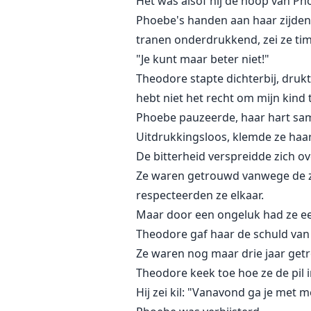
Het was alsof hij de hoop van Ph
Phoebe's handen aan haar zijden b
tranen onderdrukkend, zei ze timi
"Je kunt maar beter niet!"
Theodore stapte dichterbij, drukt
hebt niet het recht om mijn kind t
Phoebe pauzeerde, haar hart sa
Uitdrukkingsloos, klemde ze haar
De bitterheid verspreidde zich o
Ze waren getrouwd vanwege de z
respecteerden ze elkaar.
Maar door een ongeluk had ze ee
Theodore gaf haar de schuld van h
Ze waren nog maar drie jaar getr
Theodore keek toe hoe ze de pil i
Hij zei kil: "Vanavond ga je met 