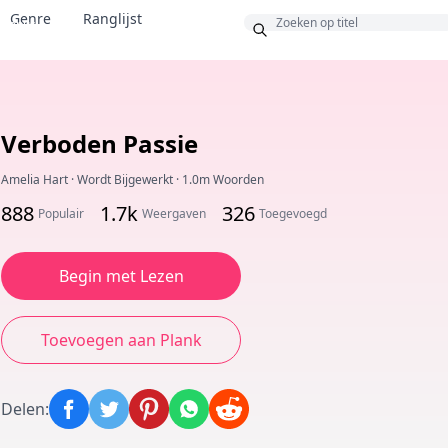
Genre
Ranglijst
Bonus
Verboden Passie
Amelia Hart
·
Wordt Bijgewerkt
·
1.0m Woorden
888
1.7k
326
Populair
Weergaven
Toegevoegd
Begin met Lezen
Toevoegen aan Plank
Delen
: