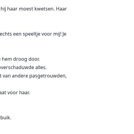
e hij haar moest kwetsen. Haar
chts een speeltje voor mij! Je
te hem droog door.
 overschaduwde alles.
at van andere pasgetrouwden,
at voor haar.
buik.