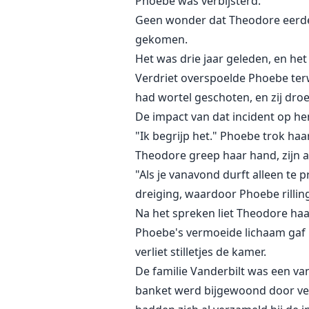
Phoebe was verbijsterd.
Geen wonder dat Theodore eerder 
gekomen.
Het was drie jaar geleden, en he
Verdriet overspoelde Phoebe ter
had wortel geschoten, en zij droe
De impact van dat incident op hen
"Ik begrijp het." Phoebe trok haa
Theodore greep haar hand, zijn 
"Als je vanavond durft alleen te 
dreiging, waardoor Phoebe rillin
Na het spreken liet Theodore haa
Phoebe's vermoeide lichaam gaf 
verliet stilletjes de kamer.
De familie Vanderbilt was een van
banket werd bijgewoond door ver