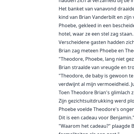
hadden zich al verzameld bij de
Het banket van vanavond draaide
kind van Brian Vanderbilt en zijn
Phoebe, gekleed in een bescheid
hotel, waar ze een stel zag staan.
Verscheidene gasten hadden zich
Brian zag meteen Phoebe en The
"Theodore, Phoebe, lang niet gezi
Brian straalde van vreugde en tro
"Theodore, de baby is gewoon te s
verdwijnt al mijn vermoeidheid. J
Toen Theodore Brian's glimlach z
Zijn gezichtsuitdrukking werd pl
Phoebe voelde Theodore's ongeno
Dit is een cadeau voor Benjamin.
"Waarom het cadeau?" plaagde Bia