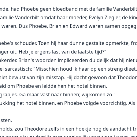
de, had Phoebe geen bloedband met de familie Vanderbilt
ilie Vanderbilt omdat haar moeder, Evelyn Ziegler, de kind
n waren. Dus Phoebe, Brian en Edward waren samen opgegr
oebe's schouder. Toen hij haar dunne gestalte opmerkte, fro
ger uit. Heb je ergens last van de laatste tijd?"
erder. Brian's woorden impliceerden duidelijk dat hij nie
zei sarcastisch: "Misschien houd ik haar op een streng dieet.
 niet bewust van zijn misstap. Hij dacht gewoon dat Theodor
heid om Phoebe en leidde hen het hotel binnen.
grapjes. Ga maar vast naar binnen; wij komen zo."
kking het hotel binnen, en Phoebe volgde voorzichtig. Als h
sten.
nolds, zou Theodore zelfs in een hoekje nog de aandacht t