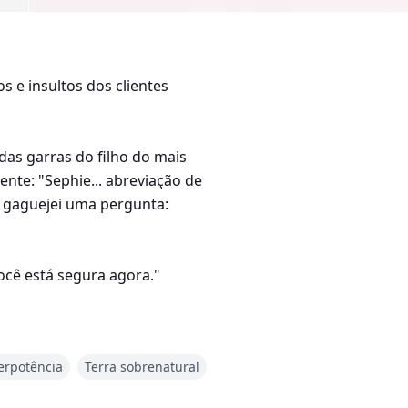
 e insultos dos clientes
as garras do filho do mais
nte: "Sephie... abreviação de
, gaguejei uma pergunta:
ocê está segura agora."
obrindo como está destinada a
erpotência
Terra sobrenatural
na cidade que ele comanda.