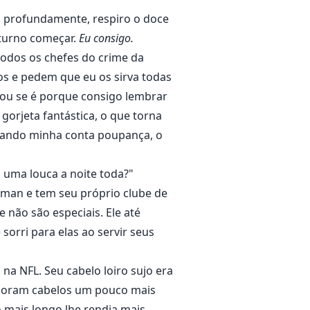
 profundamente, respiro o doce
turno começar.
Eu consigo.
 todos os chefes do crime da
os e pedem que eu os sirva todas
 ou se é porque consigo lembrar
orjeta fantástica, o que torna
ciando minha conta poupança, o
o uma louca a noite toda?"
arman e tem seu próprio clube de
 não são especiais. Ele até
sorri para elas ao servir seus
na NFL. Seu cabelo loiro sujo era
 adoram cabelos um pouco mais
 mais longo lhe rendia mais