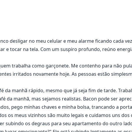
te normal, com um trabalho normal, até que tudo mudou 
 mudou abruptamente. Agora, ela se encontra do lado erra
e eles.
nco desligar no meu celular e meu alarme ficando cada vez 
ar e tocar na tela. Com um suspiro profundo, reúno energi
 quem trabalha como garçonete. Me contenho para não pula
clientes irritados novamente hoje. As pessoas estão simpl
 da manhã rápido, mesmo que já seja fim de tarde. Trabalh
fé da manhã, mas sejamos realistas. Bacon pode ser aprec
dos, pego minhas chaves e minha bolsa, trancando a porta 
odos os meus vizinhos são muito legais e cuidamos uns dos
urner subindo os degraus para seu apartamento do outro lad
lgum lugar emocionante?" Ele está subindo lentamente as e