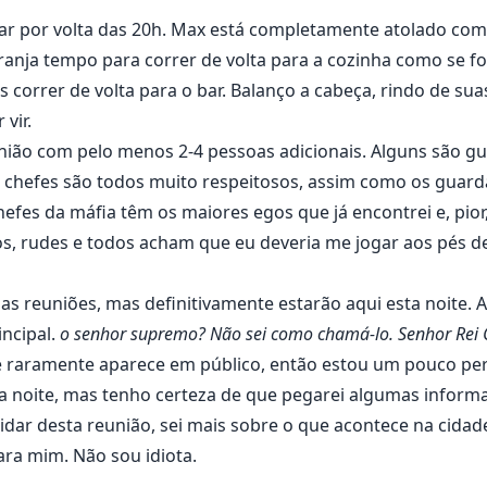
r por volta das 20h. Max está completamente atolado com 
ranja tempo para correr de volta para a cozinha como se f
 correr de volta para o bar. Balanço a cabeça, rindo de sua
vir.
nião com pelo menos 2-4 pessoas adicionais. Alguns são gu
s chefes são todos muito respeitosos, assim como os guard
chefes da máfia têm os maiores egos que já encontrei e, pior
os, rudes e todos acham que eu deveria me jogar aos pés d
 as reuniões, mas definitivamente estarão aqui esta noite.
incipal.
o senhor supremo? Não sei como chamá-lo. Senhor Rei C
Ele raramente aparece em público, então estou um pouco pe
ta noite, mas tenho certeza de que pegarei algumas inform
dar desta reunião, sei mais sobre o que acontece na cida
ra mim. Não sou idiota.