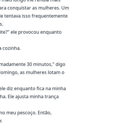
para conquistar as mulheres. Um
Ele tentava isso frequentemente
s.
oite?" ele provocou enquanto
a cozinha.
ximadamente 30 minutos," digo
 domingo, as mulheres lotam o
le diz enquanto fica na minha
ha. Ele ajusta minha trança
no meu pescoço. Então,
.