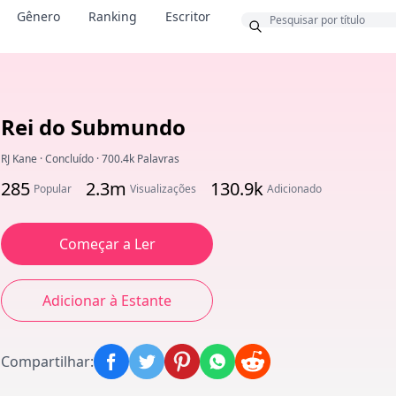
Bônus
Gênero
Ranking
Escritor
Rei do Submundo
RJ Kane
·
Concluído
·
700.4k Palavras
285
2.3m
130.9k
Popular
Visualizações
Adicionado
Começar a Ler
Adicionar à Estante
Compartilhar
: