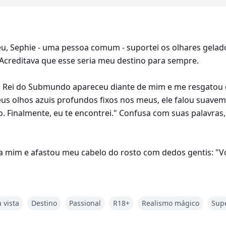
, Sephie - uma pessoa comum - suportei os olhares gelados
 Acreditava que esse seria meu destino para sempre.
 o Rei do Submundo apareceu diante de mim e me resgatou d
s olhos azuis profundos fixos nos meus, ele falou suaveme
. Finalmente, eu te encontrei." Confusa com suas palavras
a mim e afastou meu cabelo do rosto com dedos gentis: "V
à Rainha do Submundo, Perséfone, está rapidamente desc
 vista
Destino
Passional
R18+
Realismo mágico
Sup
. Adrik é o Rei do Submundo, o chefe de todos os chefes 