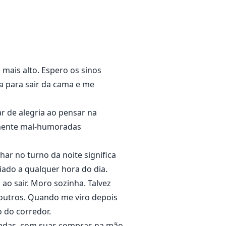
em uma noite quando ele entrou
do de homens poderosos, mas sob
mais alto. Espero os sinos
a para sair da cama e me
r de alegria ao pensar na
esmente mal-humoradas
ar no turno da noite significa
iado a qualquer hora do dia.
ao sair. Moro sozinha. Talvez
 outros. Quando me viro depois
o do corredor.
scadas, com suas compras na mão.