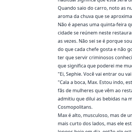
Quando saio do carro, noto as 
aroma da chuva que se aproxima
Não é apenas uma quinta-feira qua
cidade se reúnem neste restauran
as vezes. Não sei se é porque so
do que cada chefe gosta e não g
ter que servir criminosos conhe
que significa que poderei me mu
"Ei, Sephie. Você vai entrar ou v
"Cala a boca, Max. Estou indo, e
fãs de mulheres que vêm ao resta
admitiu que dilui as bebidas na m
Cosmopolitans.
Max é alto, musculoso, mas de um
mais curto dos lados, mas ele e
longos hoje em dia, então ele es