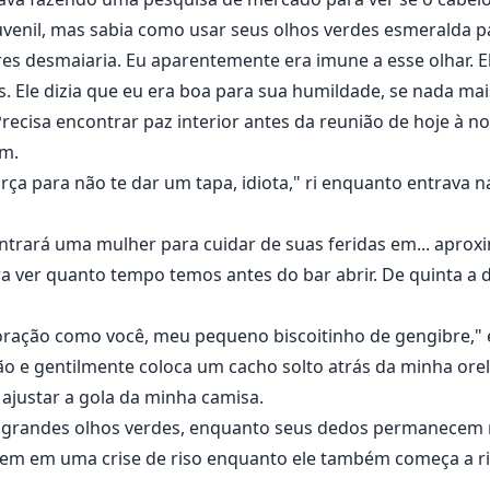
uvenil, mas sabia como usar seus olhos verdes esmeralda 
res desmaiaria. Eu aparentemente era imune a esse olhar. 
s. Ele dizia que eu era boa para sua humildade, se nada mai
ecisa encontrar paz interior antes da reunião de hoje à n
im.
rça para não te dar um tapa, idiota," ri enquanto entrava n
ntrará uma mulher para cuidar de suas feridas em... apro
ra ver quanto tempo temos antes do bar abrir. De quinta a
ação como você, meu pequeno biscoitinho de gengibre," e
ção e gentilmente coloca um cacho solto atrás da minha orel
ajustar a gola da minha camisa.
grandes olhos verdes, enquanto seus dedos permanecem 
em em uma crise de riso enquanto ele também começa a rir