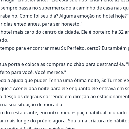
rner sempre passa no supermercado a caminho de casa nas qui
o trabalho. Como foi seu dia? Alguma emoção no hotel hoje?"
r dias entediantes, para ser honesto."
 hotel mais caro do centro da cidade. Ele é porteiro há 32
ado.
 tempo para encontrar meu Sr. Perfeito, certo? Eu também 
 sua porta e coloca as compras no chão para destrancá-la. "
eito para você. Você merece."
toda a ajuda que puder. Tenha uma ótima noite, Sr. Turner. 
ligue." Acenei boa noite para ele enquanto ele entrava em 
 desço os degraus correndo em direção ao estacionamento
 na sua situação de moradia.
o do restaurante, encontro meu espaço habitual ocupad
ar mais longe do prédio agora. Sou uma criatura de hábit
ma noite difícil.
Viva as quintas-feiras.