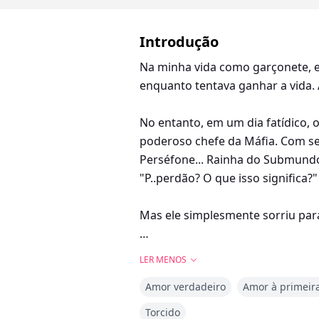
Introdução
Na minha vida como garçonete, eu
enquanto tentava ganhar a vida.
No entanto, em um dia fatídico,
poderoso chefe da Máfia. Com seu
Perséfone... Rainha do Submundo
"P..perdão? O que isso significa?"
Mas ele simplesmente sorriu par
LER MENOS
Sephie, nomeada em homenagem 
Amor verdadeiro
Amor à primeira
cumprir o papel de sua homônima
Torcido