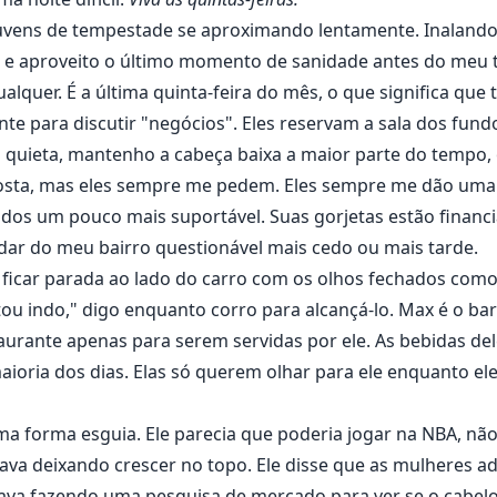
nuvens de tempestade se aproximando lentamente. Inalando
 e aproveito o último momento de sanidade antes do meu 
lquer. É a última quinta-feira do mês, o que significa que
te para discutir "negócios". Eles reservam a sala dos fund
u quieta, mantenho a cabeça baixa a maior parte do tempo,
osta, mas eles sempre me pedem. Eles sempre me dão uma g
cidos um pouco mais suportável. Suas gorjetas estão finan
dar do meu bairro questionável mais cedo ou mais tarde.
ai ficar parada ao lado do carro com os olhos fechados com
stou indo," digo enquanto corro para alcançá-lo. Max é o b
urante apenas para serem servidas por ele. As bebidas dele
aioria dos dias. Elas só querem olhar para ele enquanto ele 
a forma esguia. Ele parecia que poderia jogar na NBA, não 
stava deixando crescer no topo. Ele disse que as mulheres
tava fazendo uma pesquisa de mercado para ver se o cabelo