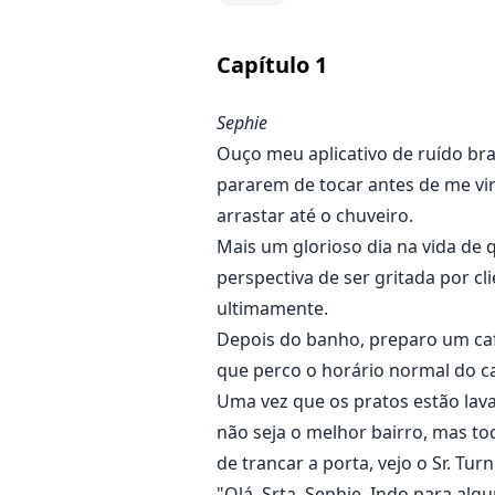
Ela era uma garota aparentemen
pela porta da frente e sua vida
Capítulo
1
a proteção do mais poderoso entr
Sephie
Ouço meu aplicativo de ruído bra
pararem de tocar antes de me vir
arrastar até o chuveiro.
Mais um glorioso dia na vida de
perspectiva de ser gritada por 
ultimamente.
Depois do banho, preparo um café
que perco o horário normal do ca
Uma vez que os pratos estão lava
não seja o melhor bairro, mas t
de trancar a porta, vejo o Sr. T
"Olá, Srta. Sephie. Indo para a