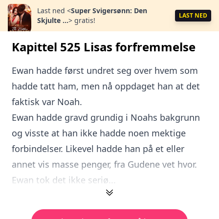
Last ned
<
Super Svigersønn: Den
LAST NED
Skjulte ...
>
gratis!
Kapittel 525 Lisas forfremmelse
Ewan hadde først undret seg over hvem som
hadde tatt ham, men nå oppdaget han at det
faktisk var Noah.
Ewan hadde gravd grundig i Noahs bakgrunn
og visste at han ikke hadde noen mektige
forbindelser. Likevel hadde han på et eller
annet vis masse penger, fra Gudene vet hvor.
Ewan tok det ikke seriø...