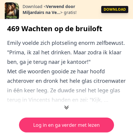
Download
<
Verwend door
DOWNLOAD
Miljardairs na Ve...
>
gratis!
469 Wachten op de bruiloft
Emily voelde zich plotseling enorm zelfbewust.
"Prima, ik zal het drinken. Maar zodra ik klaar
ben, ga je terug naar je kantoor!"
Met die woorden gooide ze haar hoofd
achterover en dronk het hele glas citroenwater
in één keer leeg. Ze duwde snel het lege glas
terug in Vincents handen en zei: "Kijk, ...
Log in en ga verder met lezen